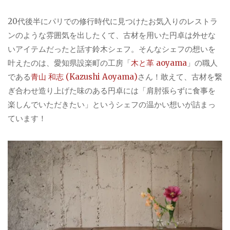
20代後半にパリでの修行時代に見つけたお気入りのレストラ
ンのような雰囲気を出したくて、古材を用いた円卓は外せな
いアイテムだったと話す鈴木シェフ。そんなシェフの想いを
叶えたのは、愛知県設楽町の工房「
木と革 aoyama
」の職人
である
青山 和志 (Kazushi Aoyama)
さん！敢えて、古材を繋
ぎ合わせ造り上げた味のある円卓には「肩肘張らずに食事を
楽しんでいただきたい」というシェフの温かい想いが詰まっ
ています！