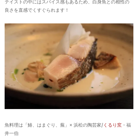
テイストの中にはスパイス感もあるため、白身魚との相性の
良さを直感でくすぐられます！
魚料理は「鰆、はまぐり、蕪」× 浜松の陶芸家/
くるり窯
・福
井一伯