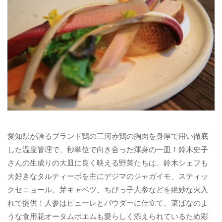
愛知県が誇るブランド鶏の三河赤鶏の胸肉を身厚で用い徹底
した温度管理で、秒単位で向き合った渾身の一皿！鈴木史子
さんの生成りの大皿に良く映える野菜たちは、鈴木シェフも
大好きなタルティーボを主にデジマのジャガイモ、スティッ
クセニョール、芽キャベツ、ちびっ子人参などを絶妙な火入
れで提供！人参はピューレとパウダーに仕立て、菜ばなのよ
うな食用花オータムポエムも愛らしく添えられているため彩