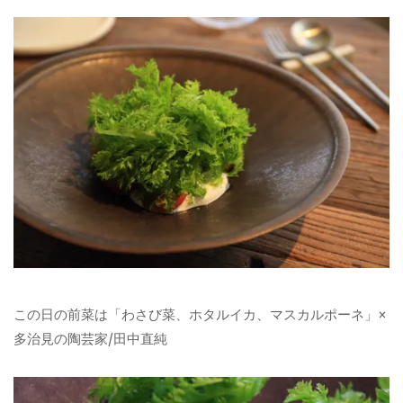
この日の前菜は「わさび菜、ホタルイカ、マスカルポーネ」×
多治見の陶芸家/田中直純