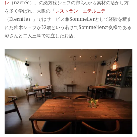
レ
（nacrée）」の緒方稔シェフの御2人から素材の活かし方
を多く学ばれ、大阪の「
レストラン エテルニテ
（Eternite）」ではサービス兼Sommelierとして経験を積ま
れた鈴木シェフが32歳という若さでSommelierの奥様である
彩さんと二人三脚で独立したお店。