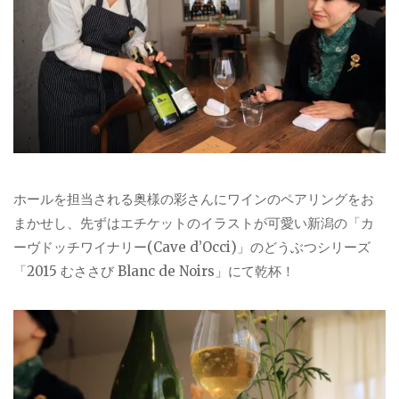
ホールを担当される奥様の彩さんにワインのペアリングをお
まかせし、先ずはエチケットのイラストが可愛い新潟の「カ
ーヴドッチワイナリー(Cave d’Occi)」のどうぶつシリーズ
「2015 むささび Blanc de Noirs」にて乾杯！