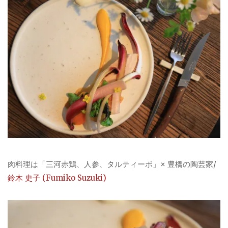
肉料理は「三河赤鶏、人参、タルティーボ」× 豊橋の陶芸家/
鈴木 史子 (Fumiko Suzuki)