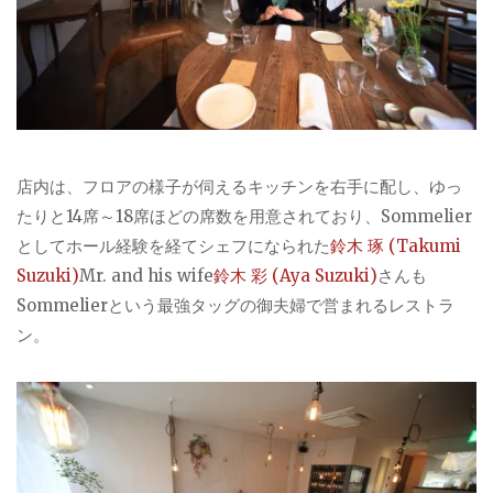
店内は、フロアの様子が伺えるキッチンを右手に配し、ゆっ
たりと14席～18席ほどの席数を用意されており、Sommelier
としてホール経験を経てシェフになられた
鈴木 琢 (Takumi
Suzuki)
Mr. and his wife
鈴木 彩 (Aya Suzuki)
さんも
Sommelierという最強タッグの御夫婦で営まれるレストラ
ン。