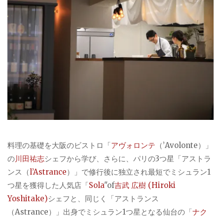
料理の基礎を大阪のビストロ「
アヴォロンテ
（’Avolonte）」
の
川田祐志
シェフから学び、さらに、パリの3つ星「アストラ
ンス（
l’Astrance
）」で修行後に独立され最短でミシュラン1
つ星を獲得した人気店「
Sola
"of
吉武 広樹 (Hiroki
Yoshitake)
シェフと、同じく「アストランス
（Astrance）」出身でミシュラン1つ星となる仙台の「
ナク