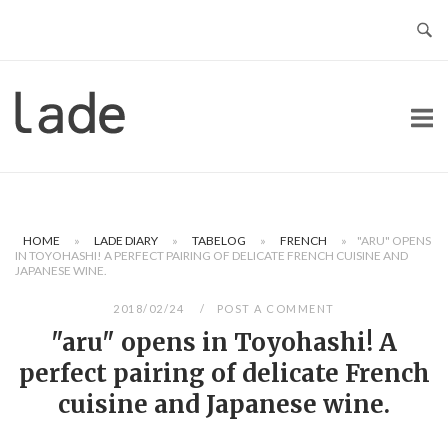
Skip
to
content
Home
HOME
»
LADE DIARY
»
TABELOG
»
FRENCH
»
"ARU" OPENS
IN TOYOHASHI! A PERFECT PAIRING OF DELICATE FRENCH CUISINE AND
JAPANESE WINE.
2018/02/24
POST A COMMENT
"aru" opens in Toyohashi! A
perfect pairing of delicate French
cuisine and Japanese wine.