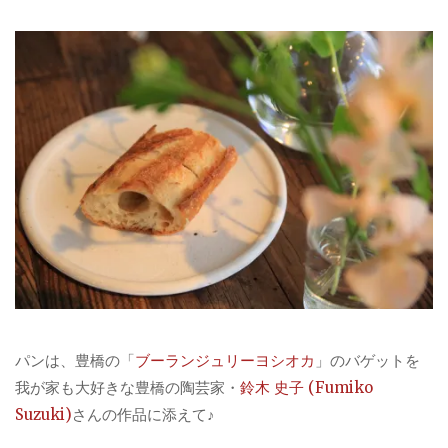
パンは、豊橋の「
ブーランジュリーヨシオカ
」のバゲットを
我が家も大好きな豊橋の陶芸家・
鈴木 史子 (Fumiko
Suzuki)
さんの作品に添えて♪