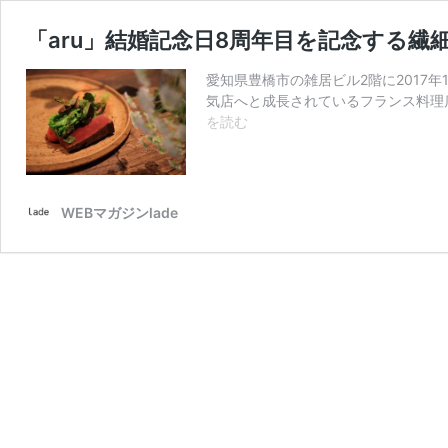
「aru」結婚記念日8周年目を記念する
愛知県豊橋市の雑居ビル2階に2017
気店へと成長されているフランス料理店
「aru」
を読む
結
婚
記
念
WEBマガジンlade
日
8
周
年
目
を
記
念
す
る
繊