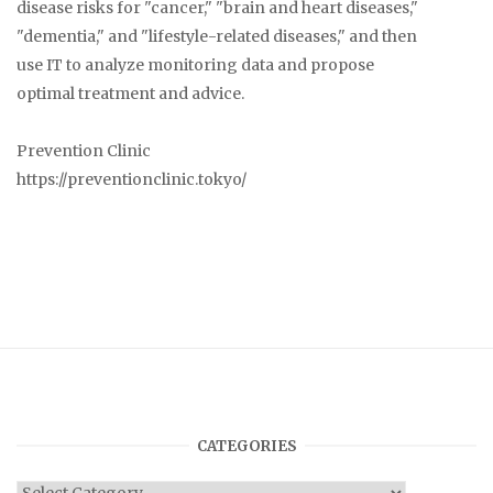
disease risks for "cancer," "brain and heart diseases,"
"dementia," and "lifestyle-related diseases," and then
use IT to analyze monitoring data and propose
optimal treatment and advice.
Prevention Clinic
https://preventionclinic.tokyo/
CATEGORIES
Categories