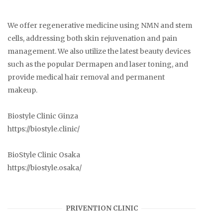
We offer regenerative medicine using NMN and stem
cells, addressing both skin rejuvenation and pain
management. We also utilize the latest beauty devices
such as the popular Dermapen and laser toning, and
provide medical hair removal and permanent
makeup.
Biostyle Clinic Ginza
https://biostyle.clinic/
BioStyle Clinic Osaka
https://biostyle.osaka/
PRIVENTION CLINIC