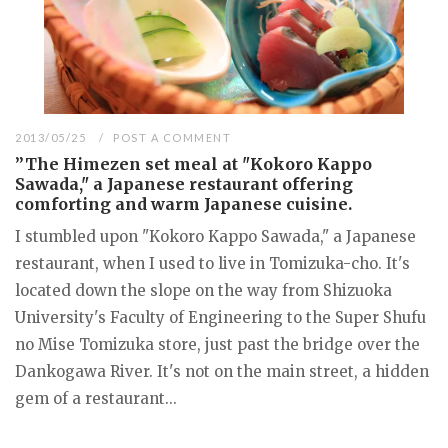
2013/05/25
POST A COMMENT
”The Himezen set meal at "Kokoro Kappo
Sawada," a Japanese restaurant offering
comforting and warm Japanese cuisine.
I stumbled upon "Kokoro Kappo Sawada," a Japanese
restaurant, when I used to live in Tomizuka-cho. It's
located down the slope on the way from Shizuoka
University's Faculty of Engineering to the Super Shufu
no Mise Tomizuka store, just past the bridge over the
Dankogawa River. It's not on the main street, a hidden
gem of a restaurant...