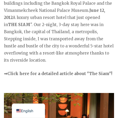
buildings including the Bangkok Royal Palace and the
Vimanmekcheek National Palace Museum.
June 12,
2012
A luxury urban resort hotel that just opened
in
THE SIAM
". Our 2-night, 3-day stay here was in
Bangkok, the capital of Thailand, a metropolis,
Stepping inside, I was transported away from the
hustle and bustle of the city to a wonderful 5-star hotel
overflowing with a resort-like atmosphere thanks to
its riverside location.
⇒Click here for a detailed article about "The Siam"!
Japanese
English