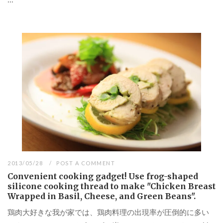
2013/05/28
POST A COMMENT
Convenient cooking gadget! Use frog-shaped
silicone cooking thread to make "Chicken Breast
Wrapped in Basil, Cheese, and Green Beans".
鶏肉大好きな我が家では、鶏肉料理の出現率が圧倒的に多い