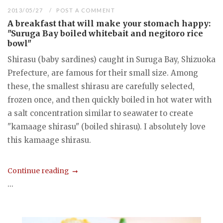
2013/05/27
POST A COMMENT
A breakfast that will make your stomach happy:
"Suruga Bay boiled whitebait and negitoro rice
bowl"
Shirasu (baby sardines) caught in Suruga Bay, Shizuoka
Prefecture, are famous for their small size. Among
these, the smallest shirasu are carefully selected,
frozen once, and then quickly boiled in hot water with
a salt concentration similar to seawater to create
"kamaage shirasu" (boiled shirasu). I absolutely love
this kamaage shirasu.
Continue reading
...