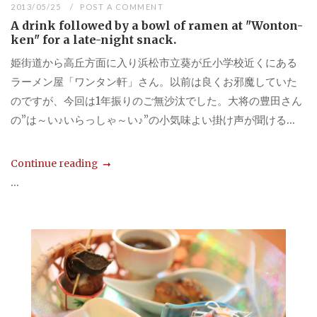
2013/05/25
POST A COMMENT
A drink followed by a bowl of ramen at "Wonton-
ken" for a late-night snack.
姫街道から高丘方面に入り浜松市立葵が丘小学校近くにある
ラーメン屋「ワンタン軒」さん。以前は良くお邪魔していた
のですが、今回は1年振りのご無沙汰でした。大将の豊田さん
の”は～い♪いらっしゃ～い♪”の小気味よい掛け声が聞ける...
Continue reading
...