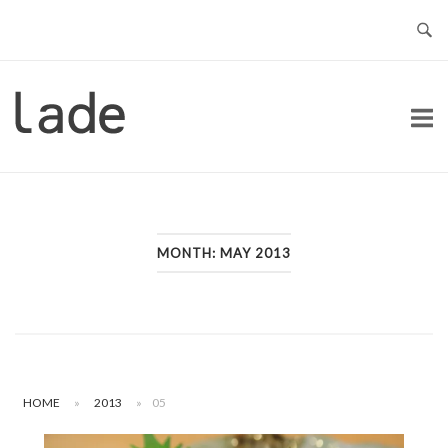
Skip
to
content
Home
MONTH:
MAY 2013
HOME
»
2013
»
05