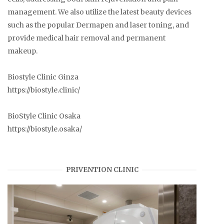
management. We also utilize the latest beauty devices
such as the popular Dermapen and laser toning, and
provide medical hair removal and permanent
makeup.
Biostyle Clinic Ginza
https://biostyle.clinic/
BioStyle Clinic Osaka
https://biostyle.osaka/
PRIVENTION CLINIC