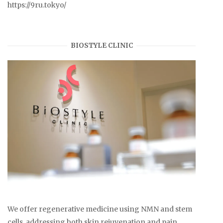
https://9ru.tokyo/
BIOSTYLE CLINIC
We offer regenerative medicine using NMN and stem
cells, addressing both skin rejuvenation and pain