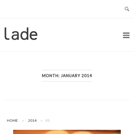
Skip
to
content
Home
MONTH:
JANUARY 2014
HOME
»
2014
»
01