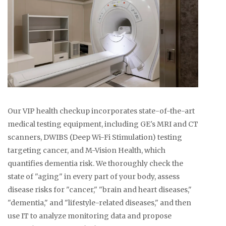
Our VIP health checkup incorporates state-of-the-art
medical testing equipment, including GE's MRI and CT
scanners, DWIBS (Deep Wi-Fi Stimulation) testing
targeting cancer, and M-Vision Health, which
quantifies dementia risk. We thoroughly check the
state of "aging" in every part of your body, assess
disease risks for "cancer," "brain and heart diseases,"
"dementia," and "lifestyle-related diseases," and then
use IT to analyze monitoring data and propose