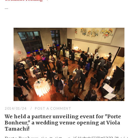
...
2014/01/24
POST A COMMENT
We held a partner unveiling event for "Porte
Bonheur," a wedding venue opening at Viola
Tamachi!