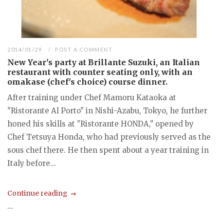
2014/01/29
POST A COMMENT
New Year's party at Brillante Suzuki, an Italian
restaurant with counter seating only, with an
omakase (chef's choice) course dinner.
After training under Chef Mamoru Kataoka at
"Ristorante Al Porto" in Nishi-Azabu, Tokyo, he further
honed his skills at "Ristorante HONDA," opened by
Chef Tetsuya Honda, who had previously served as the
sous chef there. He then spent about a year training in
Italy before...
Continue reading
...