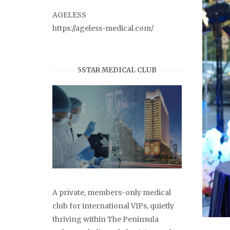
AGELESS
https://ageless-medical.com/
5STAR MEDICAL CLUB
A private, members-only medical
club for international VIPs, quietly
thriving within The Peninsula