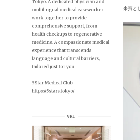
Tokyo. A dedicated physician and
来賓と
multilingual medical caseworker
work together to provide
comprehensive support, from
health checkups to regenerative
medicine. A compassionate medical
experience that transcends
language and cultural barriers,
tailored just for you.
5Star Medical Club
https://5stars.tokyo/
9RU