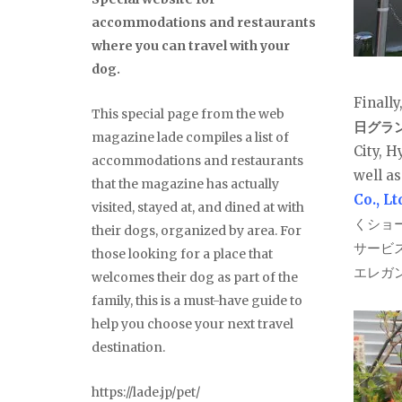
accommodations and restaurants
where you can travel with your
dog.
Finally
This special page from the web
日グラ
magazine lade compiles a list of
City, 
accommodations and restaurants
well as
that the magazine has actually
Co., Lt
visited, stayed at, and dined at with
くショ
their dogs, organized by area. For
サービ
those looking for a place that
エレガ
welcomes their dog as part of the
family, this is a must-have guide to
help you choose your next travel
destination.
https://lade.jp/pet/