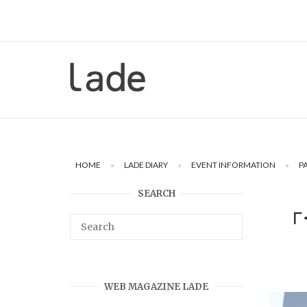
Skip
to
content
Home
HOME
»
LADE DIARY
»
EVENT INFORMATION
»
P
SEARCH
「
WEB MAGAZINE LADE