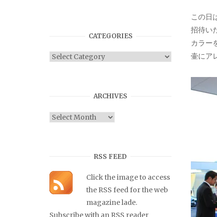
この日
招待い
CATEGORIES
カラー
壷にア
Categories
ARCHIVES
Archives
RSS FEED
Click the image to access
the RSS feed for the web
magazine lade.
Subscribe with an RSS reader