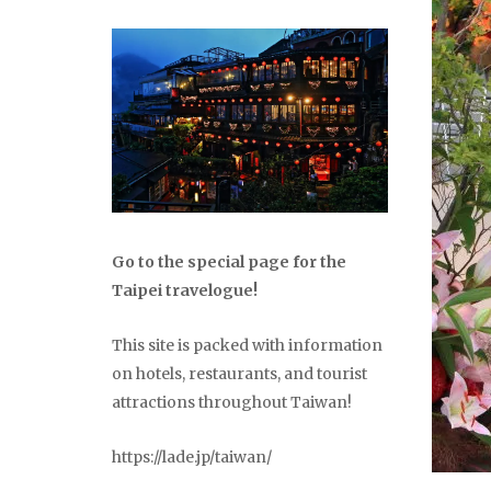
Go to the special page for the
Taipei travelogue!
This site is packed with information
on hotels, restaurants, and tourist
attractions throughout Taiwan!
https://lade.jp/taiwan/