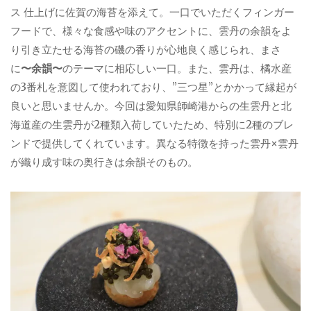
ス 仕上げに佐賀の海苔を添えて。一口でいただくフィンガー
フードで、様々な食感や味のアクセントに、雲丹の余韻をよ
り引き立たせる海苔の磯の香りが心地良く感じられ、まさ
に
〜余韻〜
のテーマに相応しい一口。また、雲丹は、橘水産
の3番札を意図して使われており、”三つ星”とかかって縁起が
良いと思いませんか。今回は愛知県師崎港からの生雲丹と北
海道産の生雲丹が2種類入荷していたため、特別に2種のブレ
ンドで提供してくれています。異なる特徴を持った雲丹×雲丹
が織り成す味の奥行きは余韻そのもの。