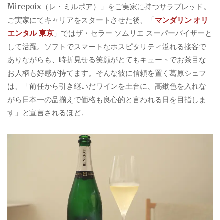
Mirepoix（レ・ミルポア）」をご実家に持つサラブレッド。
ご実家にてキャリアをスタートさせた後、「
マンダリン オリ
エンタル 東京
」ではザ・セラー ソムリエ スーパーバイザーと
して活躍。ソフトでスマートなホスピタリティ溢れる接客で
ありながらも、時折見せる笑顔がとてもキュートでお茶目な
お人柄も好感が持てます。そんな彼に信頼を置く葛原シェフ
は、「前任から引き継いだワインを土台に、高鍬色を入れな
がら日本一の品揃えで価格も良心的と言われる日を目指しま
す」と宣言されるほど。