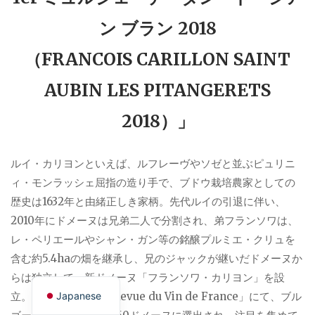
ン ブラン 2018
（FRANCOIS CARILLON SAINT
AUBIN LES PITANGERETS
2018）」
ルイ・カリヨンといえば、ルフレーヴやソゼと並ぶピュリニ
ィ・モンラッシェ屈指の造り手で、ブドウ栽培農家としての
歴史は1632年と由緒正しき家柄。先代ルイの引退に伴い、
2010年にドメーヌは兄弟二人で分割され、弟フランソワは、
レ・ペリエールやシャン・ガン等の銘醸プルミエ・クリュを
含む約5.4haの畑を継承し、兄のジャックが継いだドメーヌか
English
らは独立して、新ドメーヌ「フランソワ・カリヨン」を設
Japanese
立。2014年には「La Revue du Vin de France」にて、ブル