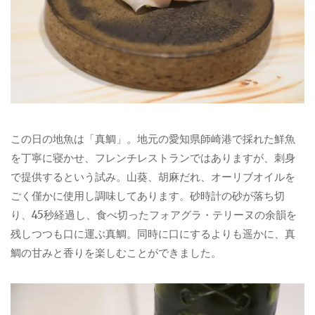
この日の地魚は「真鯛」。地元の愛知県師崎港で採れた鮮魚
を丁寧に寝かせ、フレンチレストランではありますが、刺身
で提供するという試み。山葵、胡麻だれ、オーリブオイルを
ごく僅かに使用し調味してあります。砂時計の砂が落ち切
り、45秒経過し、食べ切ったフォアグラ・テリーヌの余韻を
残しつつも口に運ぶ真鯛。同時に口にするよりも遥かに、真
鯛の甘みと香りを楽しむことができました。