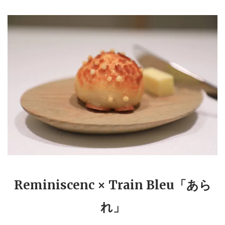
Reminiscenc × Train Bleu「あら
れ」