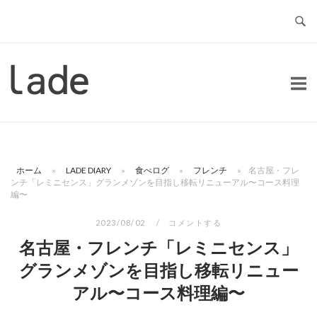
コ
ン
テ
ン
ホ
ツ
ー
へ
ム
ス
キ
ッ
ホーム
»
LADE DIARY
»
食べログ
»
フレンチ
»
名古屋・フレ
プ
ンチ「レミニセンス」グランメゾンを目指し移転リニューアル〜コース料理
編〜
2023/08/02
コメントする
名古屋・フレンチ「レミニセンス」
グランメゾンを目指し移転リニュー
アル〜コース料理編〜