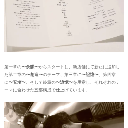
第一章の
〜余韻〜
からスタートし、新店舗にて新たに追加し
た第二章の
〜創造〜
のテーマ、第三章に
〜記憶〜
、第四章
に
〜安堵〜
、そして終章の
〜追憶〜
を用意し、それぞれのテ
ーマに合わせた五部構成で仕上げています。