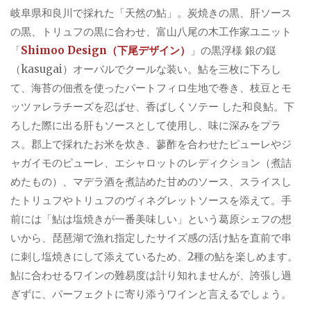
岐阜県和良川で採れた「天然の鮎」。炭焼きの黒、肝ソース
の黒、トリュフの黒に合わせ、富山八尾の木工作家ユニット
「
Shimoo Design（下尾デザイン）
」の黒浮様 銀の鎹
（kasugai）オーバルでクールな装い。鮎を三枚に下ろし
て、海苔の佃煮を使ったパートフィロ生地で巻き、枝豆とモ
ッツァレラチーズを忍ばせ、香ばしくソテー した和良鮎。下
ろした際に出る肝もソースとして使用し、味に深みをプラ
ス。郡上で採れたお米を炊き、蓼酢を合わせたピューレやジ
ャガイモのピューレ、エシャロットのレディクション（煮詰
めたもの）、マデラ酒を煮詰めた甘めのソース、スライスし
たトリュフやトリュフのヴィネグレットソースを添えて。手
前には「鮎は塩焼きが一番美味しい」という葛原シェフの想
いから、琵琶湖で漁れ指定したサイズ感の活け鮎を直前で串
に刺し塩焼きにして添えているため、2種の鮎を楽しめます。
鮎に合わせるワインの難易度は計り知れませんが、誇張し過
ぎずに、パーフェクトに寄り添うワインと言えるでしょう。