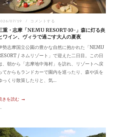
2026/07/19
コメントする
三重・志摩「NEMU RESORT-10-」森に灯る炎
とワイン、ヴィラで過ごす大人の夏夜
伊勢志摩国立公園の豊かな自然に抱かれた「NEMU
RESORT / ネムリゾート」で迎えた二日目。この日
は、朝から「志摩地中海村」を訪れ、リゾートへ戻
ってからもランドカーで園内を巡ったり、森や浜を
ゆっくり散策したりと、気...
続きを読む
..