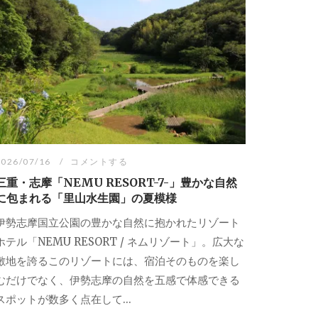
2026/07/16
コメントする
三重・志摩「NEMU RESORT-7-」豊かな自然
に包まれる「里山水生園」の夏模様
伊勢志摩国立公園の豊かな自然に抱かれたリゾート
ホテル「NEMU RESORT / ネムリゾート」。広大な
敷地を誇るこのリゾートには、宿泊そのものを楽し
むだけでなく、伊勢志摩の自然を五感で体感できる
スポットが数多く点在して...