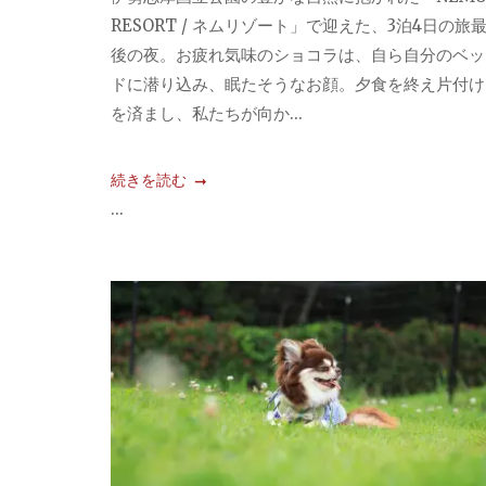
RESORT / ネムリゾート」で迎えた、3泊4日の旅
後の夜。お疲れ気味のショコラは、自ら自分のベッ
ドに潜り込み、眠たそうなお顔。夕食を終え片付け
を済まし、私たちが向か...
続きを読む
...