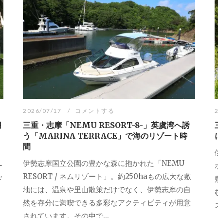
2026/07/17
コメントする
月
三重・志摩「NEMU RESORT-8-」英虞湾へ誘
う「MARINA TERRACE」で海のリゾート時
間
伊勢志摩国立公園の豊かな森に抱かれた「NEMU
ー
RESORT / ネムリゾート」。約250haもの広大な敷
ド
地には、温泉や里山散策だけでなく、伊勢志摩の自
然を存分に満喫できる多彩なアクティビティが用意
されています。その中で...