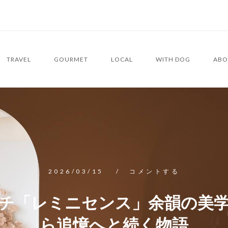
TRAVEL
GOURMET
LOCAL
WITH DOG
ABO
2026/03/15
コメントする
チ「レミニセンス」余韻の美
ら追憶へと続く物語