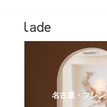
コ
ン
テ
ン
ホ
ツ
ー
へ
ム
ス
キ
ッ
プ
名古屋・フレン