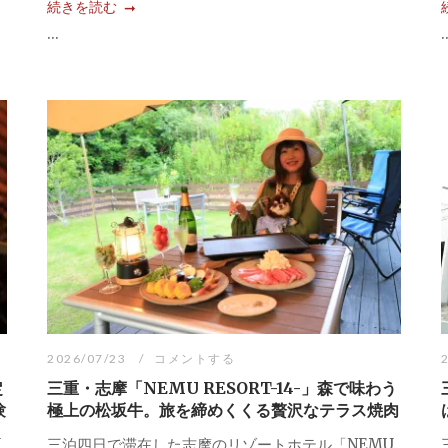
続きを読む
...
.
2026/07/23
コメントする
定
三重・志摩「NEMU RESORT-14-」森で味わう
験
極上の松坂牛。旅を締めくくる贅沢なテラス焼肉
U
三泊四日で滞在した志摩のリゾートホテル「NEMU