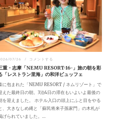
2026/07/26
コメントする
三重・志摩「NEMU RESORT-16-」旅の朝を彩
る「レストラン里海」の和洋ビュッフェ
森に包まれた「NEMU RESORT / ネムリゾート」で
迎えた最終日の朝。3泊4日の滞在もいよいよ最後の
朝を迎えました。 ホテル入口の頭上にふと目をやる
と、大きなしめ縄と「蘇民将来子孫家門」の木札が
掲げられていました。...