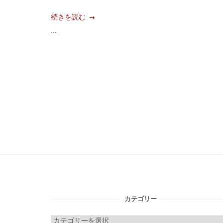
続きを読む
...
投
稿
ナ
ビ
ゲ
ー
カテゴリー
シ
カ