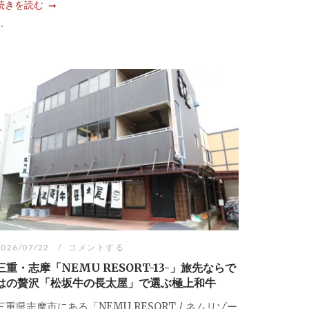
続きを読む
..
2026/07/22
コメントする
三重・志摩「NEMU RESORT-13-」旅先ならで
はの贅沢「松坂牛の長太屋」で選ぶ極上和牛
三重県志摩市にある「NEMU RESORT / ネムリゾー