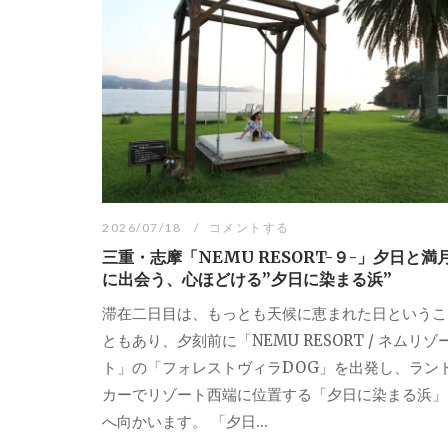
2026/07/18
コメントする
三重・志摩「NEMU RESORT-９-」夕日と満
に出会う、心ほどける”夕日に染まる浜”
滞在二日目は、もっとも天候に恵まれた日というこ
ともあり、夕刻前に「NEMU RESORT / ネムリゾ
ト」の「フォレストヴィラDOG」を出発し、ラン
カーでリゾート西端に位置する「夕日に染まる浜」
へ向かいます。 「夕日...