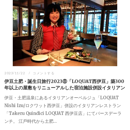
2023/11/22
コメントする
伊豆土肥・誕生日旅行2023⑧「LOQUAT西伊豆」築300
年以上の屋敷をリニューアルした宿泊施設併設イタリアン
伊豆・土肥温泉にあるイタリアンオーベルジュ「LOQUAT
Nishi Izu/ロクワット西伊豆」併設のイタリアンレストラン
「Takeru Quindici LOQUAT 西伊豆店」にてバースデーラ
ンチ。 江⼾時代から⼟肥...