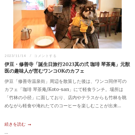
2023/11/14
コメントする
伊豆・修善寺「誕生日旅行2023其の弍 珈琲 琴茶庵」元獣
医の趣味人が営むワンコOKのカフェ
伊豆「修善寺温泉街」周辺を散策した後は、ワンコ同伴可の
カフェ「珈琲 琴茶庵/Koto-san」にて軽食ランチ。場所は
「竹林の小径」に面しており、店内やテラスからも竹林を眺
めながら軽食や淹れたてのコーヒーを楽しむことが出来...
続きを読む
...