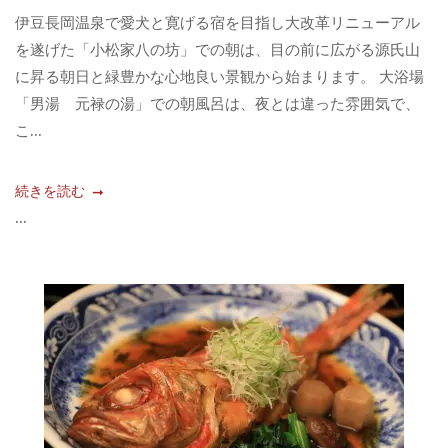
伊豆長岡温泉で愛犬と寛げる宿を目指し大改革リニューアル
を遂げた「小松家八の坊」での朝は、目の前に広がる源氏山
に昇る朝日と緑豊かな心地良い景観から始まります。 大浴場
「男湯 元禄の湯」での朝風呂は、夜とは違った雰囲気で、
こ...
続きを読む
...