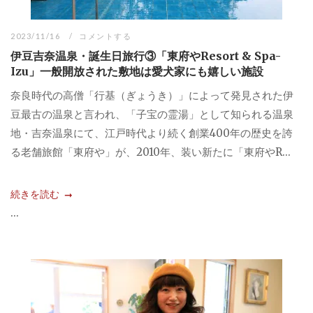
2023/11/16
コメントする
伊豆吉奈温泉・誕生日旅行③「東府やResort & Spa-
Izu」一般開放された敷地は愛犬家にも嬉しい施設
奈良時代の高僧「行基（ぎょうき）」によって発見された伊
豆最古の温泉と言われ、「子宝の霊湯」として知られる温泉
地・吉奈温泉にて、江戸時代より続く創業400年の歴史を誇
る老舗旅館「東府や」が、2010年、装い新たに「東府やR...
続きを読む
...