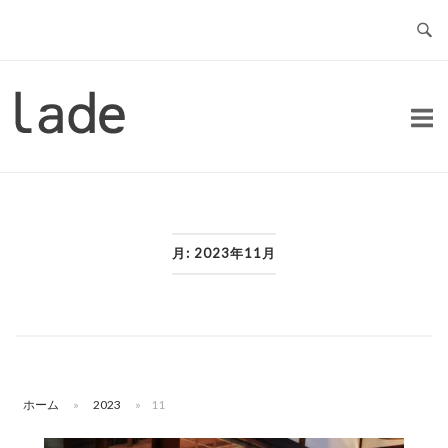
コ
ン
テ
ン
ホ
ツ
ー
へ
ム
ス
キ
ッ
月:
2023年11月
プ
ホーム
»
2023
»
11