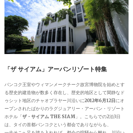
ー
「ザ サイアム」アーバンリゾート特集
バンコク王室やウィマンメークチーク故宮博物院を始めとす
る歴史的建造物が数多く存在し、歴史的地区として閑静なド
ゥシット地区のチャオプラヤー川沿いに
2012年6月12日
にオ
ープンされたばかりのラグジュアリー・アーバン・リゾート
ホテル「
ザ・サイアム THE SIAM
」。こちらでの2泊3日
は、タイの首都バンコクという都会でありながらも、
一歩そこへ足を踏み入れれば、都会の喧騒から離れ、川沿い