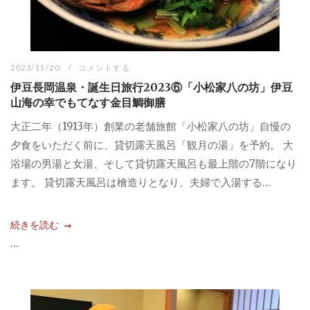
2023/11/20
コメントする
伊豆長岡温泉・誕生日旅行2023⑥「小松家八の坊」伊豆
山海の幸でもてなす金目鯛御膳
大正二年（1913年）創業の老舗旅館「小松家八の坊」自慢の
夕食をいただく前に、貸切露天風呂「観月の湯」を予約。 大
浴場の男湯と女湯、そして貸切露天風呂も最上階の7階になり
ます。 貸切露天風呂は檜造りとなり、夫婦で入湯する...
続きを読む
...