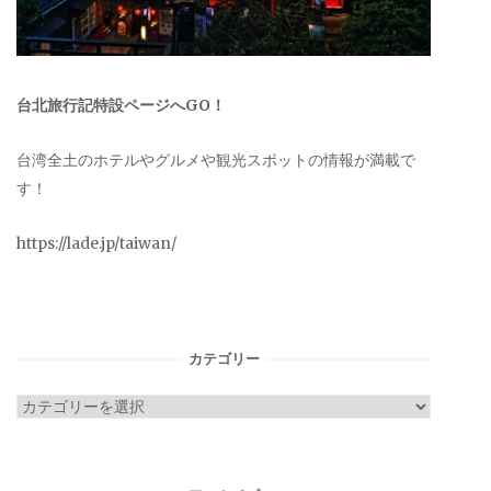
台北旅行記特設ページへGO！
台湾全土のホテルやグルメや観光スポットの情報が満載で
す！
https://lade.jp/taiwan/
カテゴリー
カ
テ
ゴ