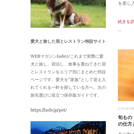
を差し入
続きを
...
愛犬と旅した宿とレストラン特設サイト
WEBマガジンladeがこれまで実際に愛
犬と旅し、宿泊し、食事を重ねてきた宿
とレストランをエリア別にまとめた特設
ページです。愛犬を“家族”として迎え入
れてくれる一軒を探している方へ、次の
旅先選びに役立つ保存版ガイドです。
2014/0
https://lade.jp/pet/
旬もの
の仕方