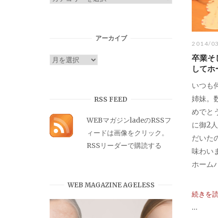
テ
ゴ
リ
アーカイブ
2014/0
ー
卒業そ
ア
してホ
ー
カ
いつも
イ
姉妹。
RSS FEED
ブ
めでと
WEBマガジンladeのRSSフ
に御2
ィードは画像をクリック。
だいた
RSSリーダーで購読する
味わい
ホームパ
WEB MAGAZINE AGELESS
続きを
...