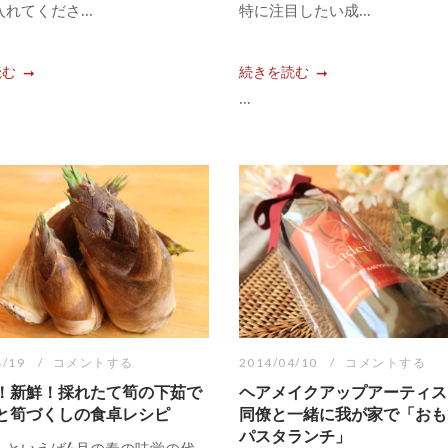
れてくださ...
特に注目したい成...
読む
続きを読む
...
4/19
コメントする
2014/04/10
コメントする
！新鮮！採れたて筍の下茹で
ヘアメイクアップアーティス
と筍づくしの食卓レシピ
同僚と一緒に我が家で「おも
パスタランチ」