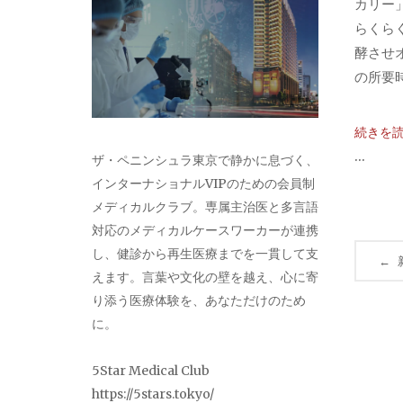
カリー
らくら
酵させ
の所要時
続きを
...
ザ・ペニンシュラ東京で静かに息づく、
インターナショナルVIPのための会員制
メディカルクラブ。専属主治医と多言語
対応のメディカルケースワーカーが連携
投
し、健診から再生医療までを一貫して支
←
えます。言葉や文化の壁を越え、心に寄
稿
り添う医療体験を、あなただけのため
に。
ナ
ビ
5Star Medical Club
https://5stars.tokyo/