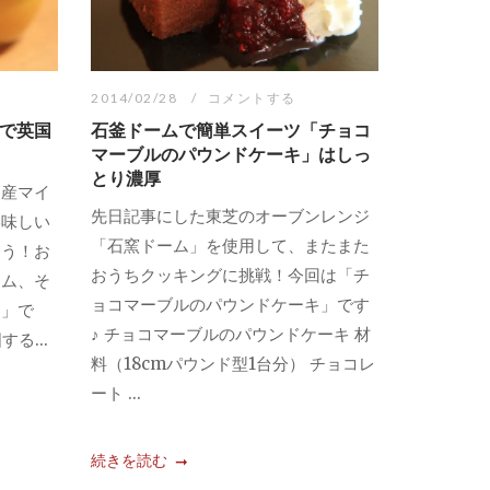
2014/02/28
コメントする
で英国
石釜ドームで簡単スイーツ「チョコ
マーブルのパウンドケーキ」はしっ
とり濃厚
国産マイ
先日記事にした東芝のオーブンレンジ
美味しい
「石窯ドーム」を使用して、またまた
ょう！お
おうちクッキングに挑戦！今回は「チ
ーム、そ
ョコマーブルのパウンドケーキ」です
ド」で
♪ チョコマーブルのパウンドケーキ 材
る...
料（18cmパウンド型1台分） チョコレ
ート ...
続きを読む
...