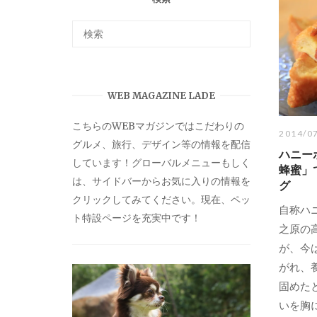
WEB MAGAZINE LADE
こちらのWEBマガジンではこだわりの
2014/0
グルメ、旅行、デザイン等の情報を配信
ハニー
しています！グローバルメニューもしく
蜂蜜」
は、サイドバーからお気に入りの情報を
グ
クリックしてみてください。現在、ペッ
自称ハ
ト特設ページを充実中です！
之原の
が、今
がれ、
固めた
いを胸