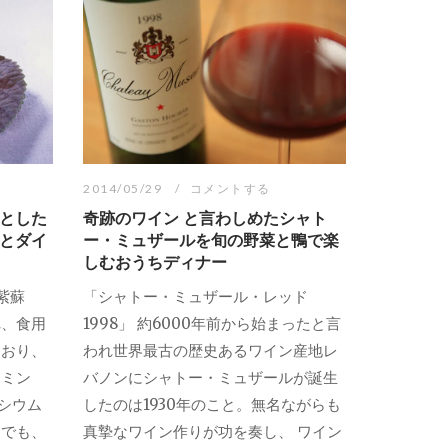
2014/05/29
コメントする
とした
奇跡のワイン と言わしめたシャト
とダイ
ー・ミュザールを旬の野菜と鴨で楽
しむおうちディナー
紫蘇
「シャトー・ミュザール・レッド
れ、食用
1998」 約6000年前から始まったと言
ており、
われ世界最古の歴史あるワイン産地レ
タミン
バノンにシャトー・ミュザールが誕生
ルシウム
したのは1930年のこと。無名ながらも
中でも、
真摯なワイン作りが功を奏し、 ワイン