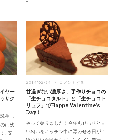
2014/02/14
コメントする
イヤー
甘過ぎない濃厚さ、手作りチョコの
うサク
「生チョコタルト」と「生チョコト
リュフ」でHappy Valentine’s
Day！
で誕生し
やって参りました！今年もせっせと甘
ものは残
い匂いをキッチン中に漂わせる日が！
く､安
物心付いた頃からバレンタインデー