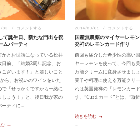
3/03
コメントする
2014/03/01
コメントする
して誕生日、新たな門出を祝
国産無農薬のマイヤーレモン
ームパーティ
発祥のレモンカード作り
何かとお世話になっている松井
前回も紹介した希少性の高い
数日前、「結婚2周年記念、お
ヤーレモンを使って、今回も
うございます！」と嬉しいこと
万能クリームに変身させまし
人から、お祝いのワインをいた
菓子や料理に使える万能クリ
ので「せっかくですから一緒に
れは英国発祥の「レモンカー
ましょう！」と、後日我が家の
す。”Curd カード”とは、”凝固す
ーティに...
続きを読む
...
読む