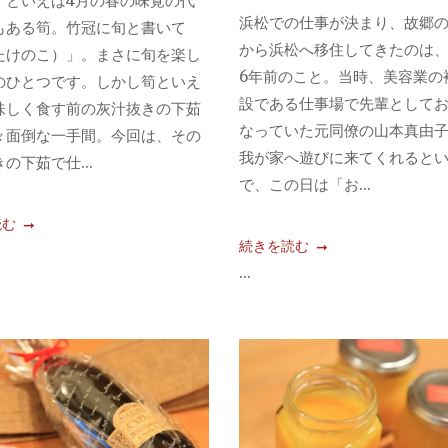
！といえば4月の春の味覚の代
浜松での仕事が決まり、故郷
もある筍。竹冠に旬と書いて
から浜松へ移住してきたのは
たけのこ）」。まさに旬を楽し
6年前のこと。当時、美容業の
のひとつです。しかし筍といえ
設である仕事場で先輩として
味しく食す前の灰汁抜きの下茹
なっていた元同僚の山本真由
々面倒な一手間。今回は、その
我が家へ遊びに来てくれると
の下茹で仕...
で、この日は「お...
読む
続きを読む
...