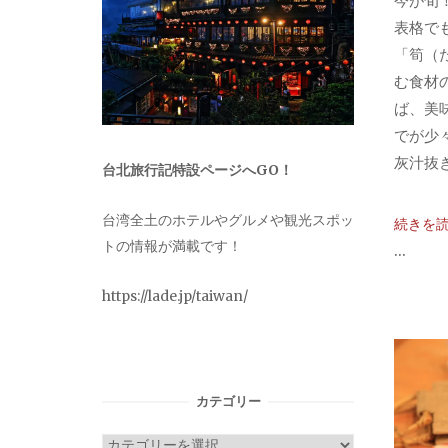
今が旬
表格で
「筍（
む食材
ば、美
でが少
灰汁抜き
台北旅行記特設ページへGO！
台湾全土のホテルやグルメや観光スポッ
続きを
トの情報が満載です！
...
https://lade.jp/taiwan/
カテゴリー
カ