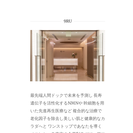
ゲ
ー
9RU
シ
ョ
ン
最先端人間ドックで未来を予測し 長寿
遺伝子を活性化するNMNや 幹細胞を用
いた先進再生医療など 複合的な治療で
老化因子を除去し美しい肌と健康的なカ
ラダへと ワンストップであなたを導く