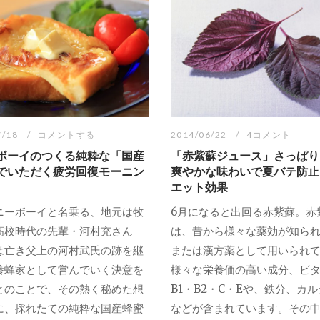
7/18
コメントする
2014/06/22
4コメント
ボーイのつくる純粋な「国産
「赤紫蘇ジュース」さっぱり
でいただく疲労回復モーニン
爽やかな味わいで夏バテ防止
エット効果
ニーボーイと名乗る、地元は牧
6月になると出回る赤紫蘇。赤
高校時代の先輩・河村充さん
は、昔から様々な薬効が知ら
は亡き父上の河村武氏の跡を継
または漢方薬として用いられ
養蜂家として営んでいく決意を
様々な栄養価の高い成分、ビ
とのことで、その熱く秘めた想
B1・B2・C・Eや、鉄分、カ
に、採れたての純粋な国産蜂蜜
などが含まれています。その