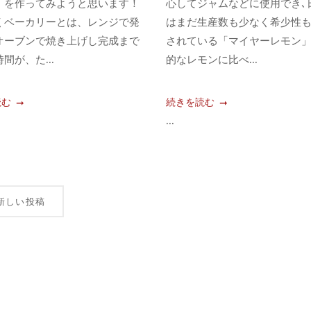
」を作ってみようと思います！
心してジャムなどに使用でき､
くベーカリーとは、レンジで発
はまだ生産数も少なく希少性
オーブンで焼き上げし完成まで
されている「マイヤーレモン
間が、た...
的なレモンに比べ...
読む
続きを読む
...
新しい投稿