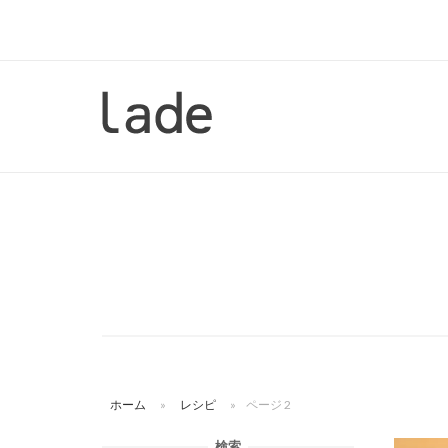
コ
ン
テ
ン
ホ
ツ
ー
へ
ム
ス
キ
ッ
プ
ホーム
»
レシピ
»
ページ 2
検索