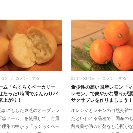
2/25
コメントする
2014/02/16
コメントする
ーム「らくらくベーカリー」
希少性の高い国産レモン「マ
はたった1時間でふんわりパ
レモン」で爽やかな香りが漂
来上がり！
サクサブレを作りましょう！
記事にもした東芝のオーブンレ
オレンジとレモンの自然交雑
石窯ドーム」を使用して、付属
たといわれる品種で、国産の
料理集の中から「らくらくベー
留農薬や防カビ剤など心配がな