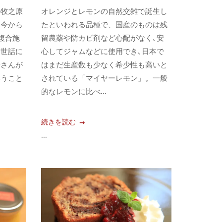
の牧之原
オレンジとレモンの自然交雑で誕生し
、今から
たといわれる品種で、国産のものは残
複合施
留農薬や防カビ剤など心配がなく､安
お世話に
心してジャムなどに使用でき､日本で
子さんが
はまだ生産数も少なく希少性も高いと
いうこと
されている「マイヤーレモン」。一般
的なレモンに比べ...
続きを読む
...