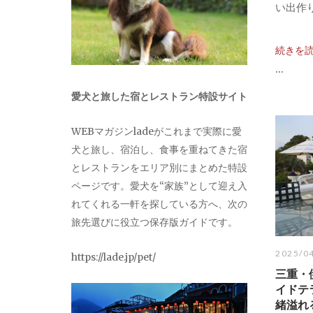
い出作り
続きを
...
愛犬と旅した宿とレストラン特設サイト
WEBマガジンladeがこれまで実際に愛
犬と旅し、宿泊し、食事を重ねてきた宿
とレストランをエリア別にまとめた特設
ページです。愛犬を“家族”として迎え入
れてくれる一軒を探している方へ、次の
旅先選びに役立つ保存版ガイドです。
2025/0
https://lade.jp/pet/
三重・
イドテ
緒溢れ