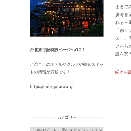
まるで
虞湾を
れる三
「都リ
ス」。
アから
台北旅行記特設ページへGO！
設を案内
台湾全土のホテルやグルメや観光スポッ
続きを
トの情報が満載です！
...
https://lade.jp/taiwan/
カテゴリー
カ