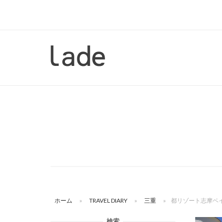
コ
ン
テ
ン
ホ
ツ
ー
へ
ム
ス
キ
ッ
プ
ホーム
»
TRAVEL DIARY
»
三重
»
都リゾート志摩ベ
検索