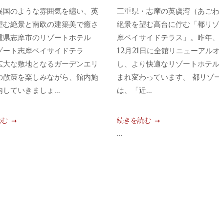
異国のような雰囲気を纏い、英
三重県・志摩の英虞湾（あご
望む絶景と南欧の建築美で癒さ
絶景を望む高台に佇む「都リ
重県志摩市のリゾートホテル
摩ベイサイドテラス」。昨年、2
ゾート志摩ベイサイドテラ
12月21日に全館リニューアル
広大な敷地となるガーデンエリ
し、より快適なリゾートホテ
の散策を楽しみながら、館内施
まれ変わっています。 都リゾ
していきましょ...
は、「近...
読む
続きを読む
...