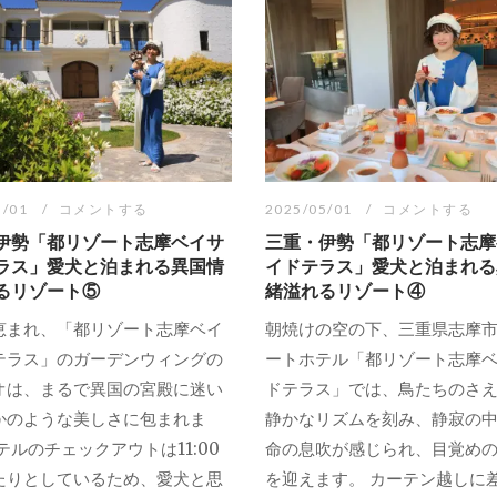
5/01
コメントする
2025/05/01
コメントする
伊勢「都リゾート志摩ベイサ
三重・伊勢「都リゾート志摩
ラス」愛犬と泊まれる異国情
イドテラス」愛犬と泊まれる
るリゾート⑤
緒溢れるリゾート④
に恵まれ、「都リゾート志摩ベイ
朝焼けの空の下、三重県志摩
テラス」のガーデンウィングの
ートホテル「都リゾート志摩
オは、まるで異国の宮殿に迷い
ドテラス」では、鳥たちのさ
かのような美しさに包まれま
静かなリズムを刻み、静寂の
テルのチェックアウトは11:00
命の息吹が感じられ、目覚め
たりとしているため、愛犬と思
を迎えます。 カーテン越しに