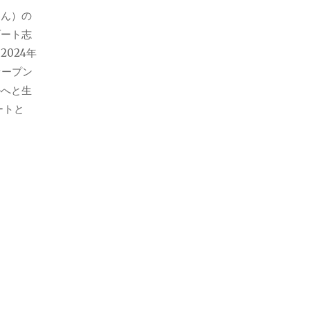
わん）の
ゾート志
024年
オープン
ルへと生
ートと