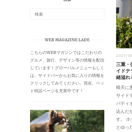
WEB MAGAZINE LADE
こちらのWEBマガジンではこだわりの
2025/0
グルメ、旅行、デザイン等の情報を配信
三重・
しています！グローバルメニューもしく
イドテ
は、サイドバーからお気に入りの情報を
緒溢れ
クリックしてみてください。現在、ペッ
​晴天
ト特設ページを充実中です！
サイド
パティ
込んだ
す。 ホ
とゆっ