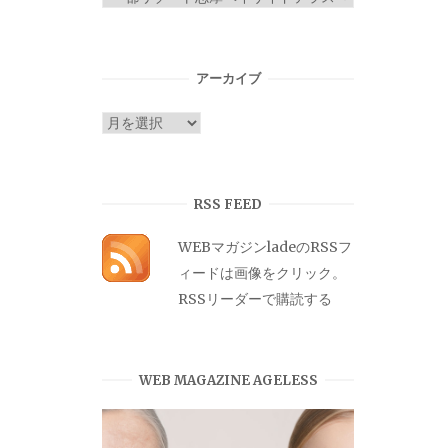
テ
ゴ
リ
アーカイブ
ー
ア
ー
カ
イ
RSS FEED
ブ
WEBマガジンladeのRSSフ
ィードは画像をクリック。
RSSリーダーで購読する
WEB MAGAZINE AGELESS