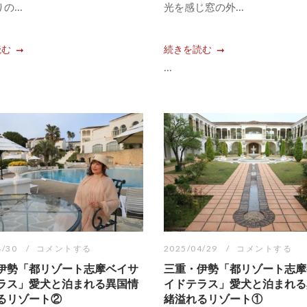
の...
光を感じ窓の外...
読む
続きを読む
...
4/30
コメントする
2025/04/29
コメントする
伊勢「都リゾート志摩ベイサ
三重・伊勢「都リゾート志摩
ラス」愛犬と泊まれる異国情
イドテラス」愛犬と泊まれる
るリゾート②
緒溢れるリゾート①