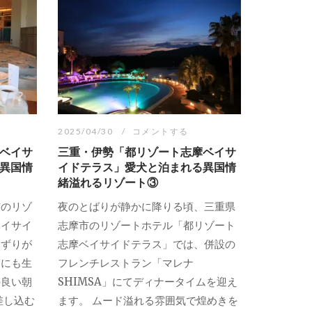
2025/04/30
コメントする
ベイサ
三重・伊勢「都リゾート志摩ベイサ
異国情
イドテラス」愛犬と泊まれる異国情
緒溢れるリゾート③
市のリゾ
夜のとばりが静かに降りる頃、三重県
ベイサイ
志摩市のリゾートホテル「都リゾート
えずりが
志摩ベイサイドテラス」では、併設の
中にも生
フレンチレストラン「マレナ
の良い朝
SHIMSA」にてディナータイムを迎え
差し込む
ます。 ムード溢れる雰囲気で煌めきを