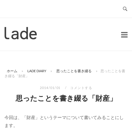
コ
ン
テ
ン
ホ
ツ
ー
へ
ム
ス
キ
ッ
ホーム
»
LADE DIARY
»
思ったことを書き綴る
»
思ったことを書
プ
き綴る「財産」
2014/01/01
コメントする
思ったことを書き綴る「財産」
今回は、「財産」というテーマについて書いてみることにし
ます。