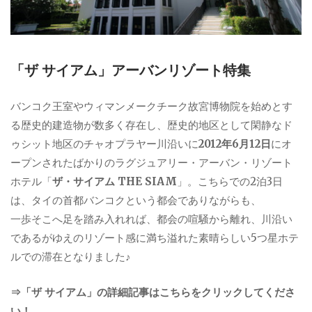
「ザ サイアム」アーバンリゾート特集
バンコク王室やウィマンメークチーク故宮博物院を始めとす
る歴史的建造物が数多く存在し、歴史的地区として閑静なド
ゥシット地区のチャオプラヤー川沿いに
2012年6月12日
にオ
ープンされたばかりのラグジュアリー・アーバン・リゾート
ホテル「
ザ・サイアム THE SIAM
」。こちらでの2泊3日
は、タイの首都バンコクという都会でありながらも、
一歩そこへ足を踏み入れれば、都会の喧騒から離れ、川沿い
であるがゆえのリゾート感に満ち溢れた素晴らしい5つ星ホテ
ルでの滞在となりました♪
⇒「ザ サイアム」の詳細記事はこちらをクリックしてくださ
い！