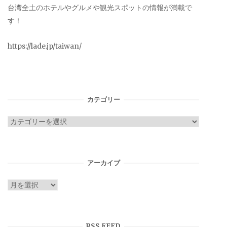
台湾全土のホテルやグルメや観光スポットの情報が満載で
す！
https://lade.jp/taiwan/
カテゴリー
カ
テ
ゴ
リ
アーカイブ
ー
ア
ー
カ
イ
RSS FEED