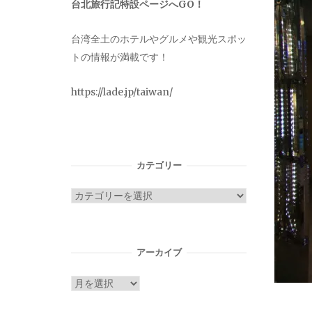
台北旅行記特設ページへGO！
台湾全土のホテルやグルメや観光スポッ
トの情報が満載です！
https://lade.jp/taiwan/
カテゴリー
カ
テ
ゴ
リ
アーカイブ
ー
ア
ー