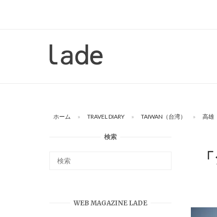
コ
ン
テ
ン
ホ
ツ
ー
へ
ム
ス
キ
ッ
ホーム
»
TRAVEL DIARY
»
TAIWAN（台湾）
»
高雄
プ
検索
「
WEB MAGAZINE LADE