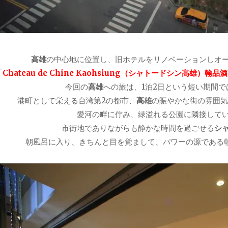
高雄
の中心地に位置し、旧ホテルをリノベーションしオ
「
Chateau de Chine Kaohsiung（シャトードシン高雄）翰品
今回の
高雄
への旅は、1泊2日という短い期間
港町として栄える台湾第2の都市、
高雄
の賑やかな街の雰囲気
愛河の畔に佇み、緑溢れる公園に隣接して
市街地でありながらも静かな時間を過ごせる
シ
朝風呂に入り、きちんと目を覚まして、パワーの源である