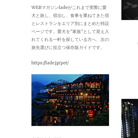
WEBマガジンladeがこれまで実際に愛
犬と旅し、宿泊し、食事を重ねてきた宿
とレストランをエリア別にまとめた特設
ページです。愛犬を“家族”として迎え入
れてくれる一軒を探している方へ、次の
旅先選びに役立つ保存版ガイドです。
https://lade.jp/pet/