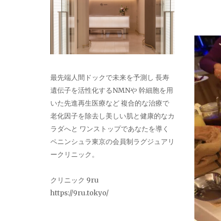
最先端人間ドックで未来を予測し 長寿
遺伝子を活性化するNMNや 幹細胞を用
いた先進再生医療など 複合的な治療で
老化因子を除去し美しい肌と健康的なカ
ラダへと ワンストップであなたを導く
ペニンシュラ東京の会員制ラグジュアリ
ークリニック。
クリニック 9ru
https://9ru.tokyo/