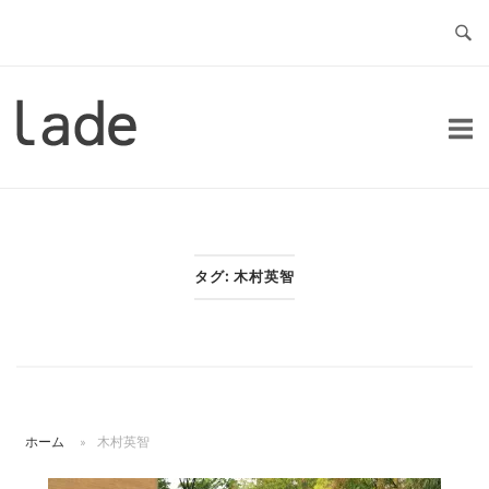
コ
ン
テ
ン
ホ
ツ
ー
へ
ム
ス
キ
ッ
タグ:
木村英智
プ
ホーム
»
木村英智