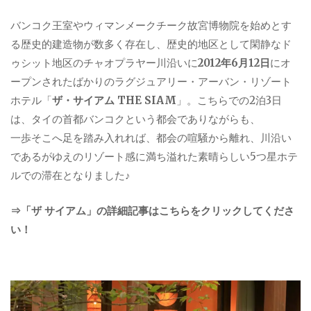
バンコク王室やウィマンメークチーク故宮博物院を始めとす
る歴史的建造物が数多く存在し、歴史的地区として閑静なド
ゥシット地区のチャオプラヤー川沿いに
2012年6月12日
にオ
ープンされたばかりのラグジュアリー・アーバン・リゾート
ホテル「
ザ・サイアム THE SIAM
」。こちらでの2泊3日
は、タイの首都バンコクという都会でありながらも、
一歩そこへ足を踏み入れれば、都会の喧騒から離れ、川沿い
であるがゆえのリゾート感に満ち溢れた素晴らしい5つ星ホテ
ルでの滞在となりました♪
⇒「ザ サイアム」の詳細記事はこちらをクリックしてくださ
い！