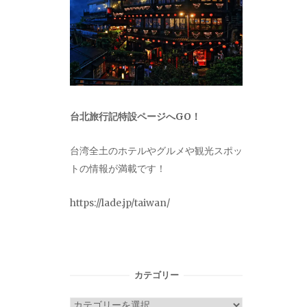
台北旅行記特設ページへGO！
台湾全土のホテルやグルメや観光スポッ
トの情報が満載です！
https://lade.jp/taiwan/
カテゴリー
カ