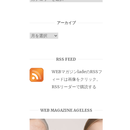
テ
ゴ
リ
アーカイブ
ー
ア
ー
カ
イ
RSS FEED
ブ
WEBマガジンladeのRSSフ
ィードは画像をクリック。
RSSリーダーで購読する
WEB MAGAZINE AGELESS