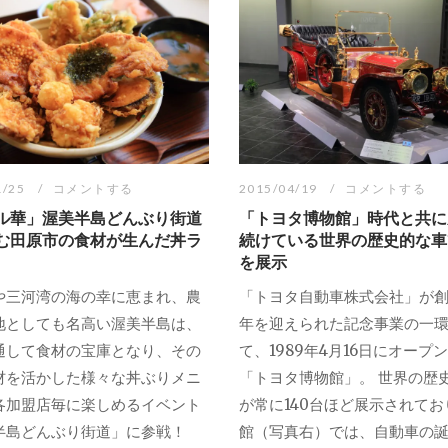
1/25
コメントする
2015/04/19
コメントする
ル華」渥美半島どんぶり街道
「トヨタ博物館」時代と共に
む田原市の食材が生んだ丼ラ
続けている世界の歴史的な車1
を展示
や三河湾の海の幸に恵まれ、農
「トヨタ自動車株式会社」が創
地としても名高い渥美半島は、
年を迎えられた記念事業の一
通して食材の宝庫となり、その
て、1989年4月16日にオープ
材を活かした様々な丼ぶりメニ
「トヨタ博物館」。 世界の歴
各加盟店毎に楽しめるイベント
が常に140台ほど展示されてお
半島どんぶり街道」に参戦！
館（写真右）では、自動車の