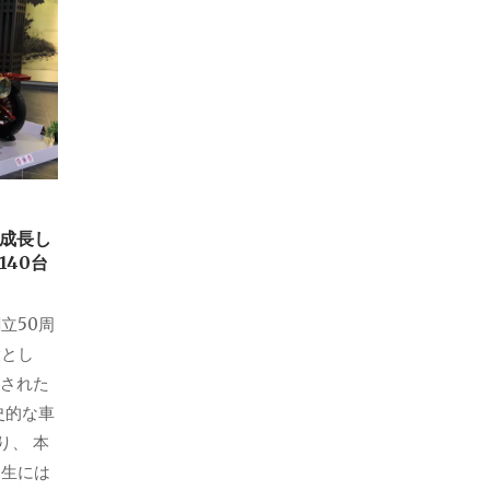
成長し
40台
立50周
環とし
ンされた
史的な車
り、 本
誕生には