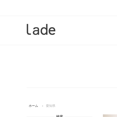
コ
ン
テ
ン
ホ
ツ
ー
へ
ム
ス
キ
ッ
プ
ホーム
»
愛知県
検索