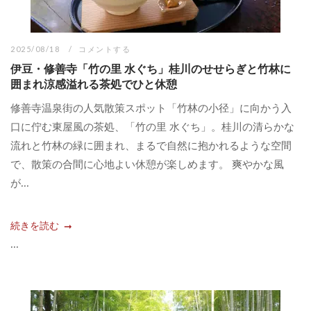
2025/08/18
コメントする
伊豆・修善寺「竹の里 水ぐち」桂川のせせらぎと竹林に
囲まれ涼感溢れる茶処でひと休憩
修善寺温泉街の人気散策スポット「竹林の小径」に向かう入
口に佇む東屋風の茶処、「竹の里 水ぐち」。桂川の清らかな
流れと竹林の緑に囲まれ、まるで自然に抱かれるような空間
で、散策の合間に心地よい休憩が楽しめます。 爽やかな風
が...
続きを読む
...