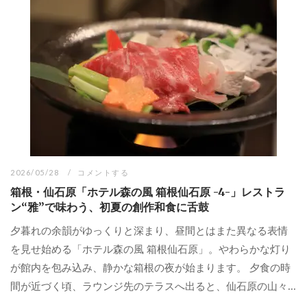
2026/05/28
コメントする
箱根・仙石原「ホテル森の風 箱根仙石原 -4-」レストラ
ン“雅”で味わう、初夏の創作和食に舌鼓
夕暮れの余韻がゆっくりと深まり、昼間とはまた異なる表情
を見せ始める「ホテル森の風 箱根仙石原」。やわらかな灯り
が館内を包み込み、静かな箱根の夜が始まります。 夕食の時
間が近づく頃、ラウンジ先のテラスへ出ると、仙石原の山々...