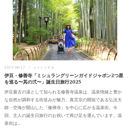
2025/08/17
コメントする
伊豆・修善寺「ミシュラングリーンガイドジャポン2つ星
を巡る〜其の弍〜」誕生日旅行2025
伊豆最古の湯として知られる修善寺温泉は、温泉情緒と豊か
な自然が調和する街並みが魅力。真言宗の開祖である弘法大
師・空海が開山した「修禅寺」を中心に広がる温泉街。今
回、主人の誕生日旅行のお祝いで再び足を運んでいます。温
泉街は...