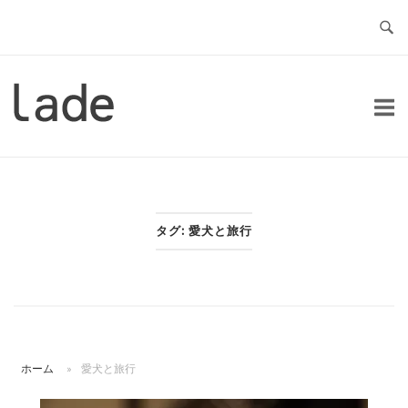
コ
ン
テ
ン
ホ
ツ
ー
へ
ム
ス
キ
ッ
タグ:
愛犬と旅行
プ
ホーム
»
愛犬と旅行