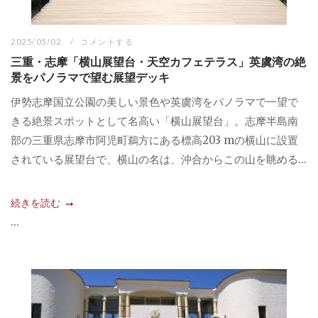
2025/05/02
コメントする
三重・志摩「横山展望台・天空カフェテラス」英虞湾の絶
景をパノラマで望む展望デッキ
伊勢志摩国立公園の美しい景色や英虞湾をパノラマで一望で
きる絶景スポットとして名高い「横山展望台」。志摩半島南
部の三重県志摩市阿児町鵜方にある標高203 mの横山に設置
されている展望台で、横山の名は、沖合からこの山を眺める...
続きを読む
...