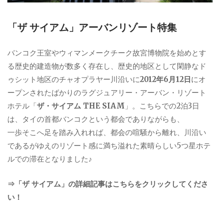
「ザ サイアム」アーバンリゾート特集
バンコク王室やウィマンメークチーク故宮博物院を始めとす
る歴史的建造物が数多く存在し、歴史的地区として閑静なド
ゥシット地区のチャオプラヤー川沿いに
2012年6月12日
にオ
ープンされたばかりのラグジュアリー・アーバン・リゾート
ホテル「
ザ・サイアム THE SIAM
」。こちらでの2泊3日
は、タイの首都バンコクという都会でありながらも、
一歩そこへ足を踏み入れれば、都会の喧騒から離れ、川沿い
であるがゆえのリゾート感に満ち溢れた素晴らしい5つ星ホテ
ルでの滞在となりました♪
⇒「ザ サイアム」の詳細記事はこちらをクリックしてくださ
い！