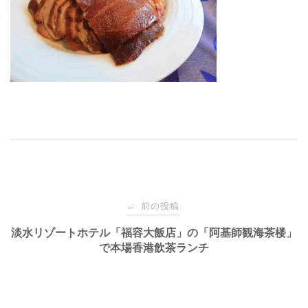
投
前の投稿
←
稿
淡水リゾートホテル「福容大飯店」の「阿基師観海茶楼」
で本場香港飲茶ランチ
ナ