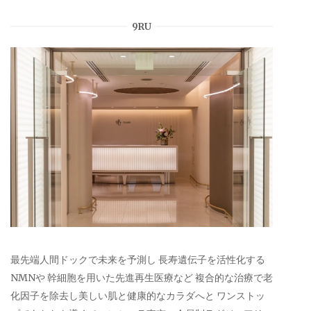
9RU
最先端人間ドックで未来を予測し 長寿遺伝子を活性化する
NMNや 幹細胞を用いた先進再生医療など 複合的な治療で老
化因子を除去し美しい肌と健康的なカラダへと ワンストッ