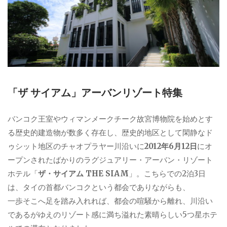
「ザ サイアム」アーバンリゾート特集
バンコク王室やウィマンメークチーク故宮博物院を始めとす
る歴史的建造物が数多く存在し、歴史的地区として閑静なド
ゥシット地区のチャオプラヤー川沿いに
2012年6月12日
にオ
ープンされたばかりのラグジュアリー・アーバン・リゾート
ホテル「
ザ・サイアム THE SIAM
」。こちらでの2泊3日
は、タイの首都バンコクという都会でありながらも、
一歩そこへ足を踏み入れれば、都会の喧騒から離れ、川沿い
であるがゆえのリゾート感に満ち溢れた素晴らしい5つ星ホテ