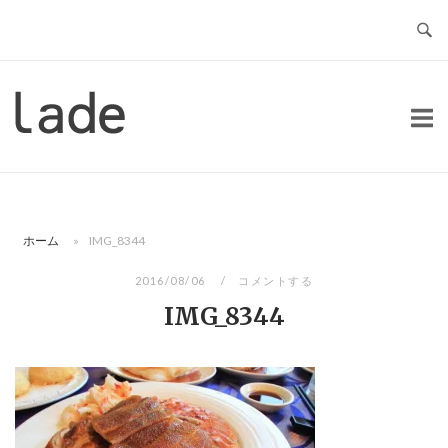
コ
ン
テ
ン
ホ
ツ
ー
へ
ム
ス
キ
ッ
ホーム
»
IMG_8344
プ
2016/08/06
コメントする
IMG_8344