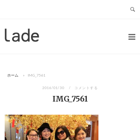
コ
ン
テ
ン
ホ
ツ
ー
へ
ム
ス
キ
ッ
ホーム
»
IMG_7561
プ
2016/01/30
コメントする
IMG_7561