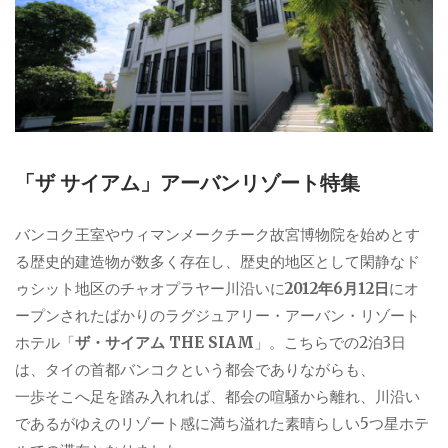
「ザ サイアム」アーバンリゾート特集
バンコク王室やウィマンメークチーク故宮博物院を始めとす
る歴史的建造物が数多く存在し、歴史的地区として閑静なド
ゥシット地区のチャオプラヤー川沿いに
2012年6月12日
にオ
ープンされたばかりのラグジュアリー・アーバン・リゾート
ホテル「
ザ・サイアム THE SIAM
」。こちらでの2泊3日
は、タイの首都バンコクという都会でありながらも、
一歩そこへ足を踏み入れれば、都会の喧騒から離れ、川沿い
であるがゆえのリゾート感に満ち溢れた素晴らしい5つ星ホテ