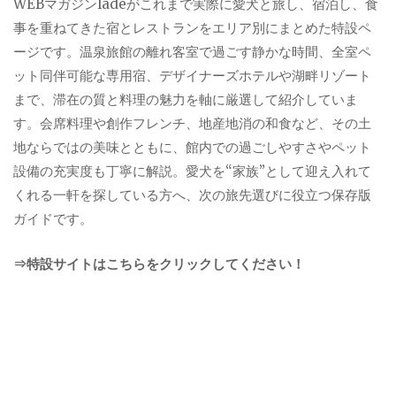
WEBマガジンladeがこれまで実際に愛犬と旅し、宿泊し、食
事を重ねてきた宿とレストランをエリア別にまとめた特設ペ
ージです。温泉旅館の離れ客室で過ごす静かな時間、全室ペ
ット同伴可能な専用宿、デザイナーズホテルや湖畔リゾート
まで、滞在の質と料理の魅力を軸に厳選して紹介していま
す。会席料理や創作フレンチ、地産地消の和食など、その土
地ならではの美味とともに、館内での過ごしやすさやペット
設備の充実度も丁寧に解説。愛犬を“家族”として迎え入れて
くれる一軒を探している方へ、次の旅先選びに役立つ保存版
ガイドです。
⇒特設サイトはこちらをクリックしてください！