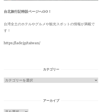
台北旅行記特設ページへGO！
台湾全土のホテルやグルメや観光スポットの情報が満載で
す！
https://lade.jp/taiwan/
カテゴリー
カ
テ
ゴ
リ
アーカイブ
ー
ア