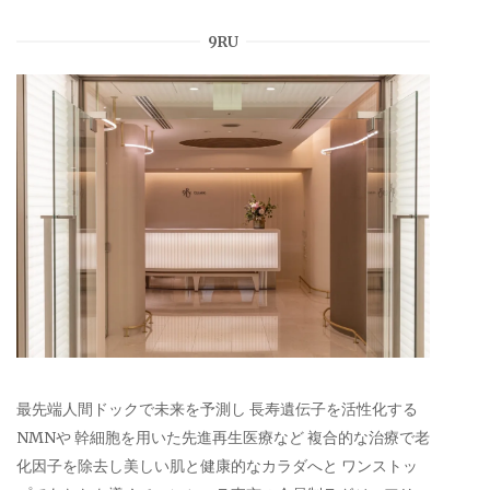
9RU
最先端人間ドックで未来を予測し 長寿遺伝子を活性化する
NMNや 幹細胞を用いた先進再生医療など 複合的な治療で老
化因子を除去し美しい肌と健康的なカラダへと ワンストッ