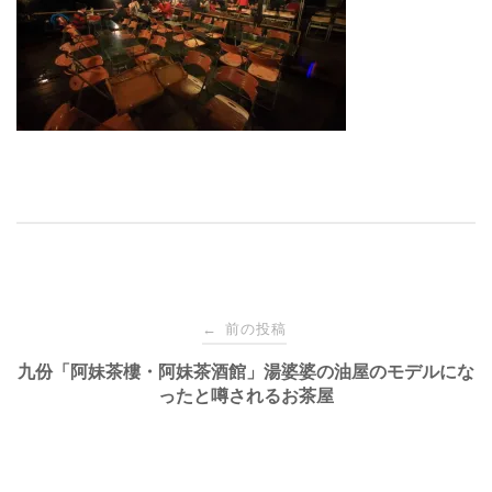
投
前の投稿
←
稿
九份「阿妹茶樓・阿妹茶酒館」湯婆婆の油屋のモデルにな
ったと噂されるお茶屋
ナ