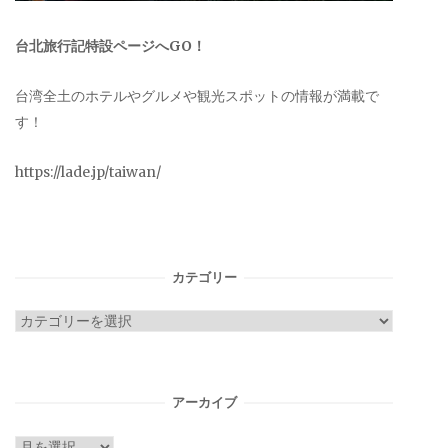
台北旅行記特設ページへGO！
台湾全土のホテルやグルメや観光スポットの情報が満載で
す！
https://lade.jp/taiwan/
カテゴリー
カ
テ
ゴ
リ
アーカイブ
ー
ア