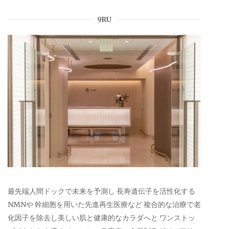
9RU
最先端人間ドックで未来を予測し 長寿遺伝子を活性化する
NMNや 幹細胞を用いた先進再生医療など 複合的な治療で老
化因子を除去し美しい肌と健康的なカラダへと ワンストッ