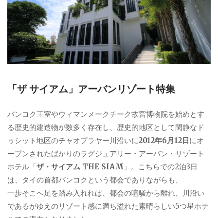
「ザ サイアム」アーバンリゾート特集
バンコク王室やウィマンメークチーク故宮博物院を始めとす
る歴史的建造物が数多く存在し、歴史的地区として閑静なド
ゥシット地区のチャオプラヤー川沿いに
2012年6月12日
にオ
ープンされたばかりのラグジュアリー・アーバン・リゾート
ホテル「
ザ・サイアム THE SIAM
」。こちらでの2泊3日
は、タイの首都バンコクという都会でありながらも、
一歩そこへ足を踏み入れれば、都会の喧騒から離れ、川沿い
であるがゆえのリゾート感に満ち溢れた素晴らしい5つ星ホテ