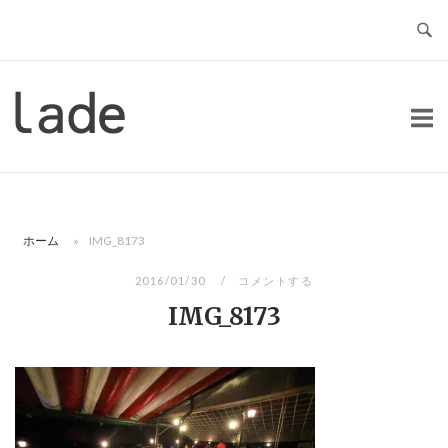
コ
ン
テ
ン
ホ
ツ
ー
へ
ム
ス
キ
ッ
ホーム
»
IMG_8173
プ
2016/01/30
コメントする
IMG_8173