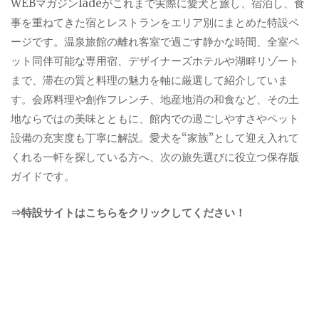
WEBマガジンladeがこれまで実際に愛犬と旅し、宿泊し、食
事を重ねてきた宿とレストランをエリア別にまとめた特設ペ
ージです。温泉旅館の離れ客室で過ごす静かな時間、全室ペ
ット同伴可能な専用宿、デザイナーズホテルや湖畔リゾート
まで、滞在の質と料理の魅力を軸に厳選して紹介していま
す。会席料理や創作フレンチ、地産地消の和食など、その土
地ならではの美味とともに、館内での過ごしやすさやペット
設備の充実度も丁寧に解説。愛犬を“家族”として迎え入れて
くれる一軒を探している方へ、次の旅先選びに役立つ保存版
ガイドです。
⇒特設サイトはこちらをクリックしてください！