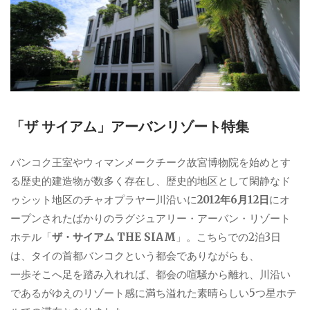
「ザ サイアム」アーバンリゾート特集
バンコク王室やウィマンメークチーク故宮博物院を始めとす
る歴史的建造物が数多く存在し、歴史的地区として閑静なド
ゥシット地区のチャオプラヤー川沿いに
2012年6月12日
にオ
ープンされたばかりのラグジュアリー・アーバン・リゾート
ホテル「
ザ・サイアム THE SIAM
」。こちらでの2泊3日
は、タイの首都バンコクという都会でありながらも、
一歩そこへ足を踏み入れれば、都会の喧騒から離れ、川沿い
であるがゆえのリゾート感に満ち溢れた素晴らしい5つ星ホテ