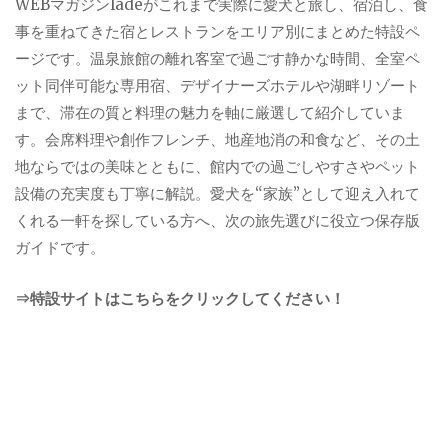
WEBマガジンladeがこれまで実際に愛犬と旅し、宿泊し、食
事を重ねてきた宿とレストランをエリア別にまとめた特設ペ
ージです。温泉旅館の離れ客室で過ごす静かな時間、全室ペ
ット同伴可能な専用宿、デザイナーズホテルや湖畔リゾート
まで、滞在の質と料理の魅力を軸に厳選して紹介していま
す。会席料理や創作フレンチ、地産地消の和食など、その土
地ならではの美味とともに、館内での過ごしやすさやペット
設備の充実度も丁寧に解説。愛犬を“家族”として迎え入れて
くれる一軒を探している方へ、次の旅先選びに役立つ保存版
ガイドです。
⇒特設サイトはこちらをクリックしてください！