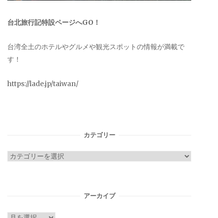
台北旅行記特設ページへGO！
台湾全土のホテルやグルメや観光スポットの情報が満載で
す！
https://lade.jp/taiwan/
カテゴリー
カ
テ
ゴ
リ
アーカイブ
ー
ア