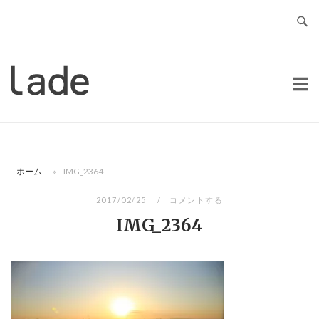
コ
ン
テ
ン
ホ
ツ
ー
へ
ム
ス
キ
ッ
ホーム
»
IMG_2364
プ
2017/02/25
コメントする
IMG_2364