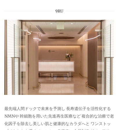
9RU
最先端人間ドックで未来を予測し 長寿遺伝子を活性化する
NMNや 幹細胞を用いた先進再生医療など 複合的な治療で老
化因子を除去し美しい肌と健康的なカラダへと ワンストッ