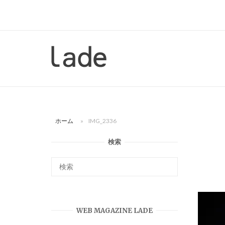
コ
ン
テ
ン
ホ
ツ
ー
へ
ム
ス
キ
ッ
ホーム
»
IMG_2336
プ
検索
WEB MAGAZINE LADE