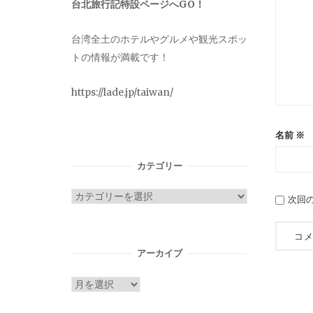
台北旅行記特設ページへGO！
台湾全土のホテルやグルメや観光スポッ
トの情報が満載です！
https://lade.jp/taiwan/
名前
※
カテゴリー
カ
次回
テ
ゴ
リ
アーカイブ
ー
ア
ー