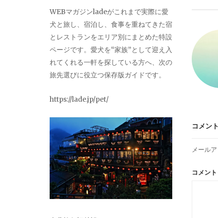
ビ
WEBマガジンladeがこれまで実際に愛
犬と旅し、宿泊し、食事を重ねてきた宿
ゲ
とレストランをエリア別にまとめた特設
ページです。愛犬を“家族”として迎え入
ー
れてくれる一軒を探している方へ、次の
旅先選びに役立つ保存版ガイドです。
シ
https://lade.jp/pet/
ョ
コメン
ン
メールア
コメン