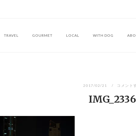
TRAVEL
GOURMET
LOCAL
WITH DOG
ABO
2017/02/21
コメント
IMG_2336