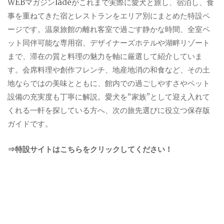
WEBマガジンladeがこれまで実際に愛犬と旅し、宿泊し、食
事を重ねてきた宿とレストランをエリア別にまとめた特設ペ
ージです。温泉旅館の離れ客室で過ごす静かな時間、全室ペ
ット同伴可能な専用宿、デザイナーズホテルや湖畔リゾート
まで、滞在の質と料理の魅力を軸に厳選して紹介していま
す。会席料理や創作フレンチ、地産地消の和食など、その土
地ならではの美味とともに、館内での過ごしやすさやペット
設備の充実度も丁寧に解説。愛犬を“家族”として迎え入れて
くれる一軒を探している方へ、次の旅先選びに役立つ保存版
ガイドです。
⇒特設サイトはこちらをクリックしてください！