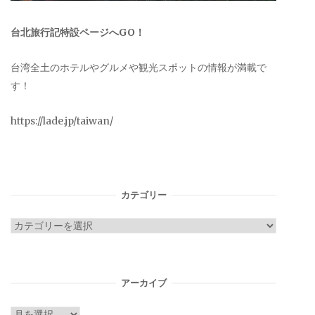
台北旅行記特設ページへGO！
台湾全土のホテルやグルメや観光スポットの情報が満載で
す！
https://lade.jp/taiwan/
カテゴリー
カ
テ
ゴ
リ
アーカイブ
ー
ア