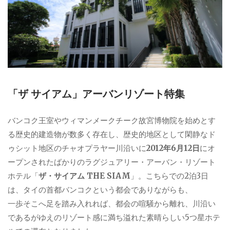
「ザ サイアム」アーバンリゾート特集
バンコク王室やウィマンメークチーク故宮博物院を始めとす
る歴史的建造物が数多く存在し、歴史的地区として閑静なド
ゥシット地区のチャオプラヤー川沿いに
2012年6月12日
にオ
ープンされたばかりのラグジュアリー・アーバン・リゾート
ホテル「
ザ・サイアム THE SIAM
」。こちらでの2泊3日
は、タイの首都バンコクという都会でありながらも、
一歩そこへ足を踏み入れれば、都会の喧騒から離れ、川沿い
であるがゆえのリゾート感に満ち溢れた素晴らしい5つ星ホテ