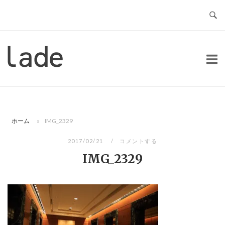
コ
ン
テ
ン
ホ
ツ
ー
へ
ム
ス
キ
ッ
ホーム
»
IMG_2329
プ
2017/02/21
コメントする
IMG_2329