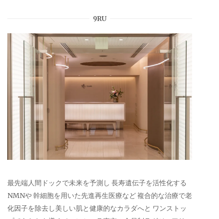
9RU
最先端人間ドックで未来を予測し 長寿遺伝子を活性化する
NMNや 幹細胞を用いた先進再生医療など 複合的な治療で老
化因子を除去し美しい肌と健康的なカラダへと ワンストッ