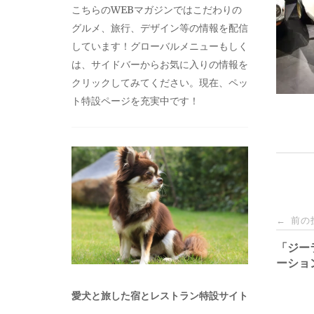
こちらのWEBマガジンではこだわりの
グルメ、旅行、デザイン等の情報を配信
しています！グローバルメニューもしく
は、サイドバーからお気に入りの情報を
クリックしてみてください。現在、ペッ
ト特設ページを充実中です！
投
前の
←
稿
「ジー
ーショ
ナ
愛犬と旅した宿とレストラン特設サイト