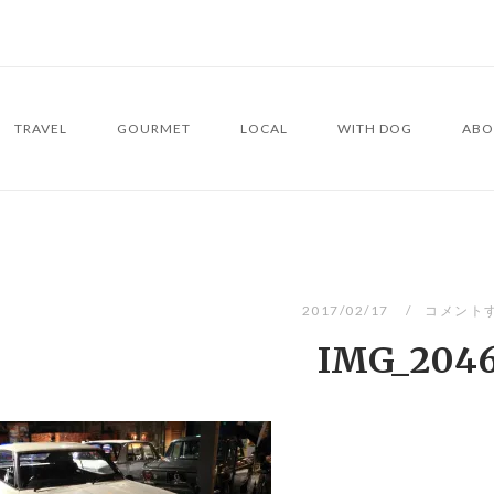
TRAVEL
GOURMET
LOCAL
WITH DOG
ABO
2017/02/17
コメント
IMG_204