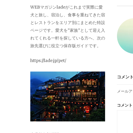
ビ
WEBマガジンladeがこれまで実際に愛
犬と旅し、宿泊し、食事を重ねてきた宿
ゲ
とレストランをエリア別にまとめた特設
ページです。愛犬を“家族”として迎え入
ー
れてくれる一軒を探している方へ、次の
旅先選びに役立つ保存版ガイドです。
シ
https://lade.jp/pet/
ョ
コメン
ン
メールア
コメン