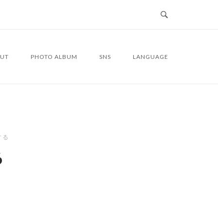
UT
PHOTO ALBUM
SNS
LANGUAGE
する
6