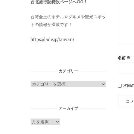
台北旅行記特設ページへGO！
台湾全土のホテルやグルメや観光スポッ
トの情報が満載です！
https://lade.jp/taiwan/
名前
※
カテゴリー
カ
次回
テ
ゴ
リ
アーカイブ
ー
ア
ー