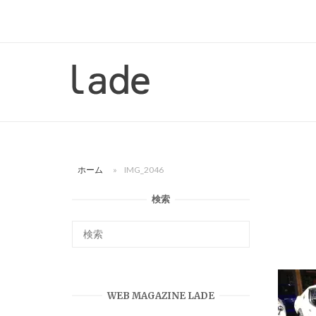
コ
ン
テ
ン
ホ
ツ
ー
へ
ム
ス
キ
ッ
ホーム
»
IMG_2046
プ
検索
WEB MAGAZINE LADE