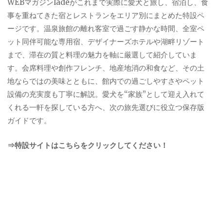
WEBマガジンladeがこれまで実際に愛犬と旅し、宿泊し、食
事を重ねてきた宿とレストランをエリア別にまとめた特設ペ
ージです。温泉旅館の離れ客室で過ごす静かな時間、全室ペ
ット同伴可能な専用宿、デザイナーズホテルや湖畔リゾート
まで、滞在の質と料理の魅力を軸に厳選して紹介していま
す。会席料理や創作フレンチ、地産地消の和食など、その土
地ならではの美味とともに、館内での過ごしやすさやペット
設備の充実度も丁寧に解説。愛犬を“家族”として迎え入れて
くれる一軒を探している方へ、次の旅先選びに役立つ保存版
ガイドです。
⇒特設サイトはこちらをクリックしてください！