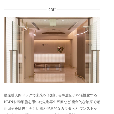
9RU
最先端人間ドックで未来を予測し 長寿遺伝子を活性化する
NMNや 幹細胞を用いた先進再生医療など 複合的な治療で老
化因子を除去し美しい肌と健康的なカラダへと ワンストッ