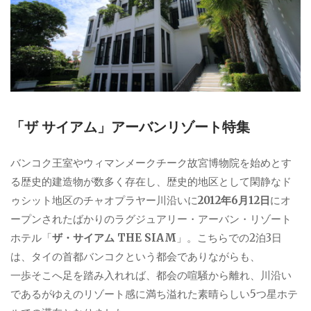
「ザ サイアム」アーバンリゾート特集
バンコク王室やウィマンメークチーク故宮博物院を始めとす
る歴史的建造物が数多く存在し、歴史的地区として閑静なド
ゥシット地区のチャオプラヤー川沿いに
2012年6月12日
にオ
ープンされたばかりのラグジュアリー・アーバン・リゾート
ホテル「
ザ・サイアム THE SIAM
」。こちらでの2泊3日
は、タイの首都バンコクという都会でありながらも、
一歩そこへ足を踏み入れれば、都会の喧騒から離れ、川沿い
であるがゆえのリゾート感に満ち溢れた素晴らしい5つ星ホテ