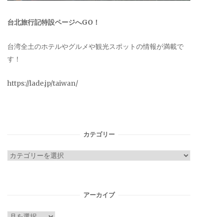
台北旅行記特設ページへGO！
台湾全土のホテルやグルメや観光スポットの情報が満載で
す！
https://lade.jp/taiwan/
カテゴリー
カ
テ
ゴ
リ
アーカイブ
ー
ア