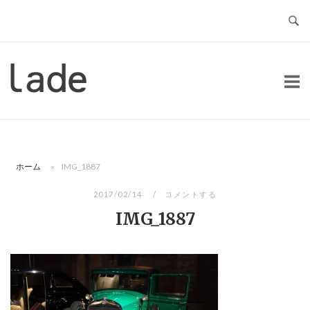
コ
ン
テ
ン
ホ
ツ
ー
へ
ム
ス
キ
ッ
ホーム
»
IMG_1887
プ
2017/02/14
コメントする
IMG_1887