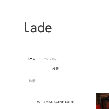
コ
ン
テ
ン
ホ
ツ
ー
へ
ム
ス
キ
ッ
ホーム
»
IMG_1881
プ
検索
WEB MAGAZINE LADE