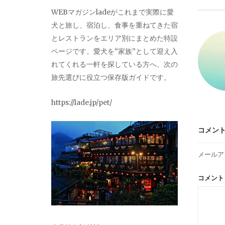
ビ
WEBマガジンladeがこれまで実際に愛
犬と旅し、宿泊し、食事を重ねてきた宿
ゲ
とレストランをエリア別にまとめた特設
ページです。愛犬を“家族”として迎え入
ー
れてくれる一軒を探している方へ、次の
旅先選びに役立つ保存版ガイドです。
シ
https://lade.jp/pet/
ョ
コメン
ン
メールア
コメン