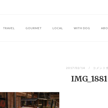
TRAVEL
GOURMET
LOCAL
WITH DOG
ABO
2017/02/14
コメント
IMG_1881