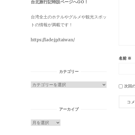
台北旅行記特設ページへGO！
台湾全土のホテルやグルメや観光スポッ
トの情報が満載です！
https://lade.jp/taiwan/
名前
※
カテゴリー
カ
次回
テ
ゴ
リ
アーカイブ
ー
ア
ー