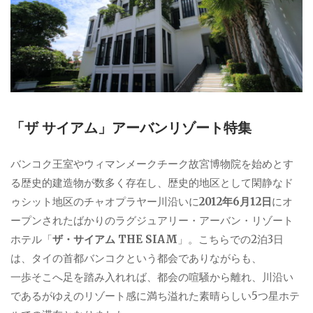
「ザ サイアム」アーバンリゾート特集
バンコク王室やウィマンメークチーク故宮博物院を始めとす
る歴史的建造物が数多く存在し、歴史的地区として閑静なド
ゥシット地区のチャオプラヤー川沿いに
2012年6月12日
にオ
ープンされたばかりのラグジュアリー・アーバン・リゾート
ホテル「
ザ・サイアム THE SIAM
」。こちらでの2泊3日
は、タイの首都バンコクという都会でありながらも、
一歩そこへ足を踏み入れれば、都会の喧騒から離れ、川沿い
であるがゆえのリゾート感に満ち溢れた素晴らしい5つ星ホテ