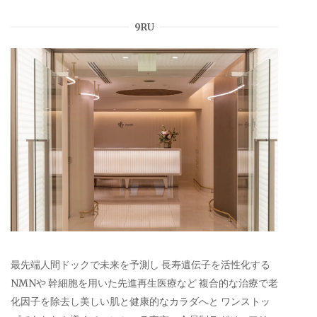
9RU
最先端人間ドックで未来を予測し 長寿遺伝子を活性化する
NMNや 幹細胞を用いた先進再生医療など 複合的な治療で老
化因子を除去し美しい肌と健康的なカラダへと ワンストッ