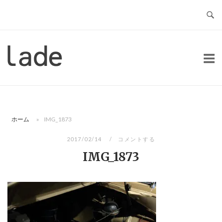
コ
ン
テ
ン
ホ
ツ
ー
へ
ム
ス
キ
ッ
ホーム
»
IMG_1873
プ
2017/02/14
コメントする
IMG_1873