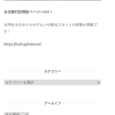
台北旅行記特設ページへGO！
台湾全土のホテルやグルメや観光スポットの情報が満載で
す！
https://lade.jp/taiwan/
カテゴリー
カ
テ
ゴ
リ
アーカイブ
ー
ア