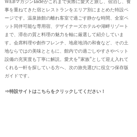
WEBマガジンladeがこれまで実際に愛犬と旅し、宿泊し、食
事を重ねてきた宿とレストランをエリア別にまとめた特設ペ
ージです。温泉旅館の離れ客室で過ごす静かな時間、全室ペ
ット同伴可能な専用宿、デザイナーズホテルや湖畔リゾート
まで、滞在の質と料理の魅力を軸に厳選して紹介していま
す。会席料理や創作フレンチ、地産地消の和食など、その土
地ならではの美味とともに、館内での過ごしやすさやペット
設備の充実度も丁寧に解説。愛犬を“家族”として迎え入れて
くれる一軒を探している方へ、次の旅先選びに役立つ保存版
ガイドです。
⇒特設サイトはこちらをクリックしてください！