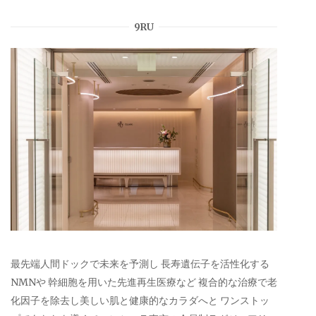
9RU
最先端人間ドックで未来を予測し 長寿遺伝子を活性化する
NMNや 幹細胞を用いた先進再生医療など 複合的な治療で老
化因子を除去し美しい肌と健康的なカラダへと ワンストッ