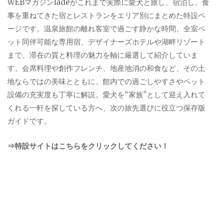
WEBマガジンladeがこれまで実際に愛犬と旅し、宿泊し、食
事を重ねてきた宿とレストランをエリア別にまとめた特設ペ
ージです。温泉旅館の離れ客室で過ごす静かな時間、全室ペ
ット同伴可能な専用宿、デザイナーズホテルや湖畔リゾート
まで、滞在の質と料理の魅力を軸に厳選して紹介していま
す。会席料理や創作フレンチ、地産地消の和食など、その土
地ならではの美味とともに、館内での過ごしやすさやペット
設備の充実度も丁寧に解説。愛犬を“家族”として迎え入れて
くれる一軒を探している方へ、次の旅先選びに役立つ保存版
ガイドです。
⇒特設サイトはこちらをクリックしてください！