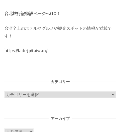
台北旅行記特設ページへGO！
台湾全土のホテルやグルメや観光スポットの情報が満載で
す！
https://lade.jp/taiwan/
カテゴリー
カ
テ
ゴ
リ
アーカイブ
ー
ア