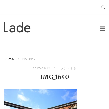
コ
ン
テ
ン
ホ
ツ
ー
へ
ム
ス
キ
ッ
ホーム
»
IMG_1640
プ
2017/02/12
コメントする
IMG_1640