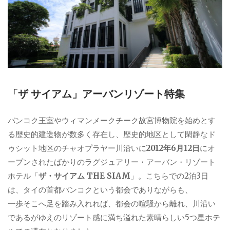
「ザ サイアム」アーバンリゾート特集
バンコク王室やウィマンメークチーク故宮博物院を始めとす
る歴史的建造物が数多く存在し、歴史的地区として閑静なド
ゥシット地区のチャオプラヤー川沿いに
2012年6月12日
にオ
ープンされたばかりのラグジュアリー・アーバン・リゾート
ホテル「
ザ・サイアム THE SIAM
」。こちらでの2泊3日
は、タイの首都バンコクという都会でありながらも、
一歩そこへ足を踏み入れれば、都会の喧騒から離れ、川沿い
であるがゆえのリゾート感に満ち溢れた素晴らしい5つ星ホテ