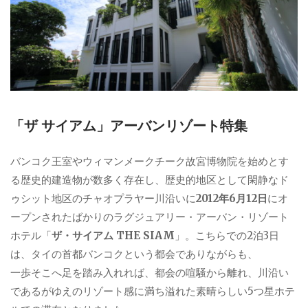
「ザ サイアム」アーバンリゾート特集
バンコク王室やウィマンメークチーク故宮博物院を始めとす
る歴史的建造物が数多く存在し、歴史的地区として閑静なド
ゥシット地区のチャオプラヤー川沿いに
2012年6月12日
にオ
ープンされたばかりのラグジュアリー・アーバン・リゾート
ホテル「
ザ・サイアム THE SIAM
」。こちらでの2泊3日
は、タイの首都バンコクという都会でありながらも、
一歩そこへ足を踏み入れれば、都会の喧騒から離れ、川沿い
であるがゆえのリゾート感に満ち溢れた素晴らしい5つ星ホテ