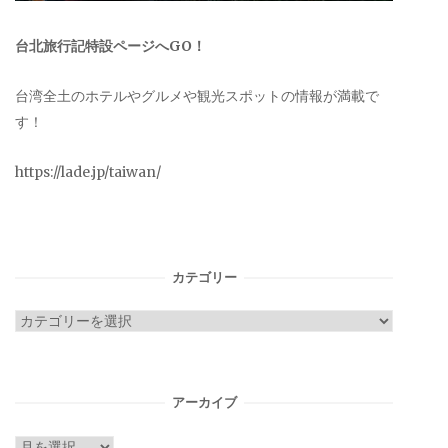
台北旅行記特設ページへGO！
台湾全土のホテルやグルメや観光スポットの情報が満載で
す！
https://lade.jp/taiwan/
カテゴリー
カ
テ
ゴ
リ
アーカイブ
ー
ア