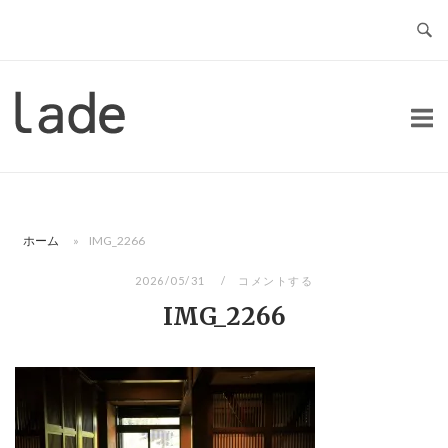
コ
ン
テ
ン
ホ
ツ
ー
へ
ム
ス
キ
ッ
ホーム
»
IMG_2266
プ
2026/05/31
コメントする
IMG_2266