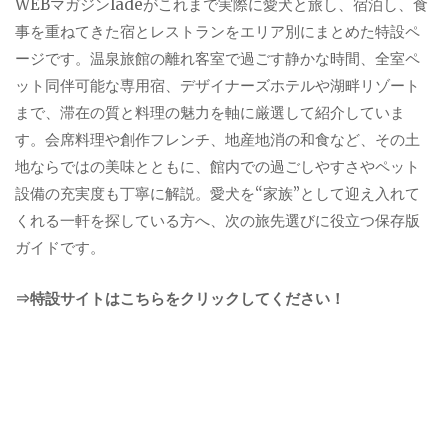
WEBマガジンladeがこれまで実際に愛犬と旅し、宿泊し、食
事を重ねてきた宿とレストランをエリア別にまとめた特設ペ
ージです。温泉旅館の離れ客室で過ごす静かな時間、全室ペ
ット同伴可能な専用宿、デザイナーズホテルや湖畔リゾート
まで、滞在の質と料理の魅力を軸に厳選して紹介していま
す。会席料理や創作フレンチ、地産地消の和食など、その土
地ならではの美味とともに、館内での過ごしやすさやペット
設備の充実度も丁寧に解説。愛犬を“家族”として迎え入れて
くれる一軒を探している方へ、次の旅先選びに役立つ保存版
ガイドです。
⇒特設サイトはこちらをクリックしてください！