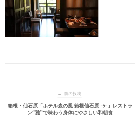
投
前の投稿
←
稿
箱根・仙石原「ホテル森の風 箱根仙石原 -5-」レストラ
ン“雅”で味わう身体にやさしい和朝食
ナ