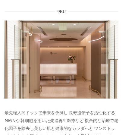
9RU
最先端人間ドックで未来を予測し 長寿遺伝子を活性化する
NMNや 幹細胞を用いた先進再生医療など 複合的な治療で老
化因子を除去し美しい肌と健康的なカラダへと ワンストッ