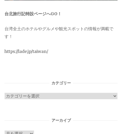
台北旅行記特設ページへGO！
台湾全土のホテルやグルメや観光スポットの情報が満載で
す！
https://lade.jp/taiwan/
カテゴリー
カ
テ
ゴ
リ
アーカイブ
ー
ア