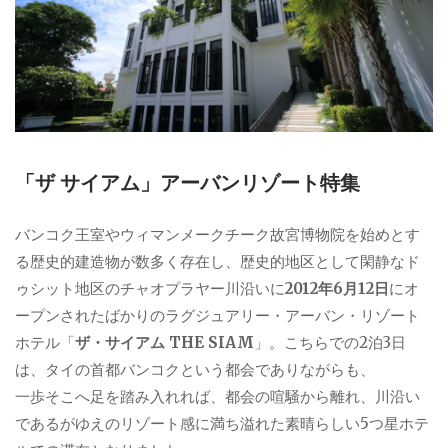
「ザ サイアム」アーバンリゾート特集
バンコク王室やウィマンメークチーク故宮博物院を始めとす
る歴史的建造物が数多く存在し、歴史的地区として閑静なド
ゥシット地区のチャオプラヤー川沿いに
2012年6月12日
にオ
ープンされたばかりのラグジュアリー・アーバン・リゾート
ホテル「
ザ・サイアム THE SIAM
」。こちらでの2泊3日
は、タイの首都バンコクという都会でありながらも、
一歩そこへ足を踏み入れれば、都会の喧騒から離れ、川沿い
であるがゆえのリゾート感に満ち溢れた素晴らしい5つ星ホテ