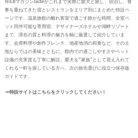
WEBマガジンladeがこれまで実際に愛犬と旅し、宿泊し、食
事を重ねてきた宿とレストランをエリア別にまとめた特設ペ
ージです。温泉旅館の離れ客室で過ごす静かな時間、全室ペ
ット同伴可能な専用宿、デザイナーズホテルや湖畔リゾート
まで、滞在の質と料理の魅力を軸に厳選して紹介していま
す。会席料理や創作フレンチ、地産地消の和食など、その土
地ならではの美味とともに、館内での過ごしやすさやペット
設備の充実度も丁寧に解説。愛犬を“家族”として迎え入れて
くれる一軒を探している方へ、次の旅先選びに役立つ保存版
ガイドです。
⇒特設サイトはこちらをクリックしてください！