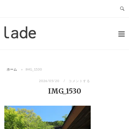
コ
ン
テ
ン
ホ
ツ
ー
へ
ム
ス
キ
ッ
ホーム
»
IMG_1530
プ
2026/05/20
コメントする
IMG_1530