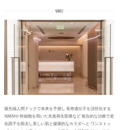
9RU
最先端人間ドックで未来を予測し 長寿遺伝子を活性化する
NMNや 幹細胞を用いた先進再生医療など 複合的な治療で老
化因子を除去し美しい肌と健康的なカラダへと ワンストッ