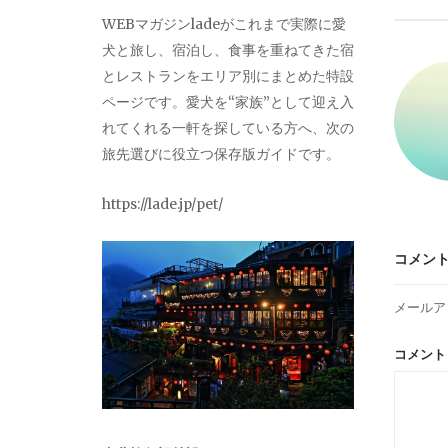
ビ
WEBマガジンladeがこれまで実際に愛
犬と旅し、宿泊し、食事を重ねてきた宿
ゲ
とレストランをエリア別にまとめた特設
ページです。愛犬を“家族”として迎え入
ー
れてくれる一軒を探している方へ、次の
旅先選びに役立つ保存版ガイドです。
シ
https://lade.jp/pet/
ョ
コメン
ン
メールア
コメン