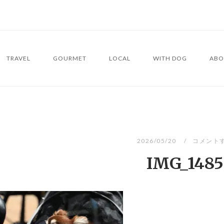
TRAVEL
GOURMET
LOCAL
WITH DOG
ABO
2026/05/20
コメント
IMG_1485