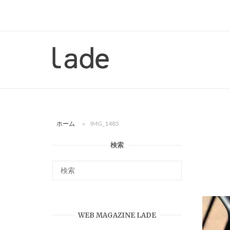
コ
ン
テ
ン
ホ
ツ
ー
へ
ム
ス
キ
ッ
ホーム
»
IMG_1485
プ
検索
WEB MAGAZINE LADE