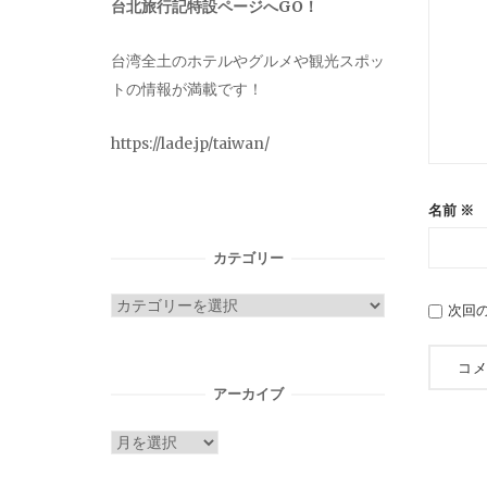
台北旅行記特設ページへGO！
台湾全土のホテルやグルメや観光スポッ
トの情報が満載です！
https://lade.jp/taiwan/
名前
※
カテゴリー
カ
次回
テ
ゴ
リ
アーカイブ
ー
ア
ー