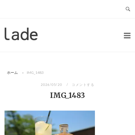
コ
ン
テ
ン
ホ
ツ
ー
へ
ム
ス
キ
ッ
ホーム
»
IMG_1483
プ
2026/05/20
コメントする
IMG_1483