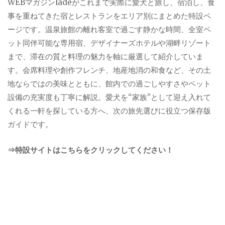
WEBマガジンladeがこれまで実際に愛犬と旅し、宿泊し、食
事を重ねてきた宿とレストランをエリア別にまとめた特設ペ
ージです。温泉旅館の離れ客室で過ごす静かな時間、全室ペ
ット同伴可能な専用宿、デザイナーズホテルや湖畔リゾート
まで、滞在の質と料理の魅力を軸に厳選して紹介していま
す。会席料理や創作フレンチ、地産地消の和食など、その土
地ならではの美味とともに、館内での過ごしやすさやペット
設備の充実度も丁寧に解説。愛犬を“家族”として迎え入れて
くれる一軒を探している方へ、次の旅先選びに役立つ保存版
ガイドです。
⇒特設サイトはこちらをクリックしてください！