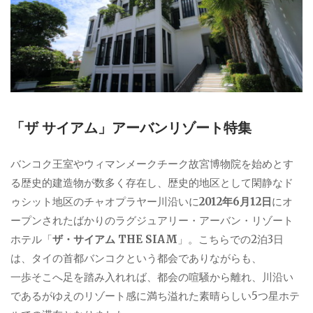
「ザ サイアム」アーバンリゾート特集
バンコク王室やウィマンメークチーク故宮博物院を始めとす
る歴史的建造物が数多く存在し、歴史的地区として閑静なド
ゥシット地区のチャオプラヤー川沿いに
2012年6月12日
にオ
ープンされたばかりのラグジュアリー・アーバン・リゾート
ホテル「
ザ・サイアム THE SIAM
」。こちらでの2泊3日
は、タイの首都バンコクという都会でありながらも、
一歩そこへ足を踏み入れれば、都会の喧騒から離れ、川沿い
であるがゆえのリゾート感に満ち溢れた素晴らしい5つ星ホテ