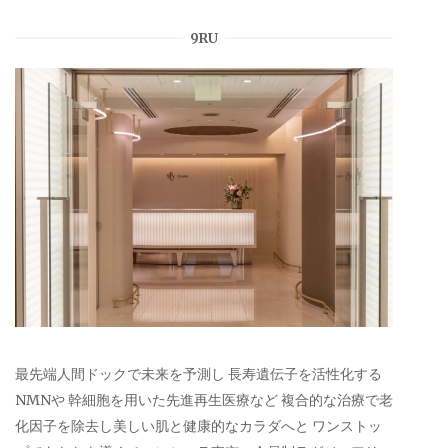
9RU
最先端人間ドックで未来を予測し 長寿遺伝子を活性化する
NMNや 幹細胞を用いた先進再生医療など 複合的な治療で老
化因子を除去し美しい肌と健康的なカラダへと ワンストッ