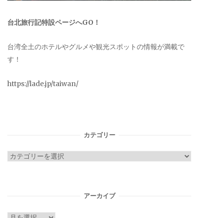
台北旅行記特設ページへGO！
台湾全土のホテルやグルメや観光スポットの情報が満載で
す！
https://lade.jp/taiwan/
カテゴリー
カ
テ
ゴ
リ
アーカイブ
ー
ア