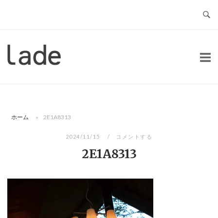
コ
ン
テ
ン
ホ
ツ
ー
へ
ム
ス
キ
ッ
ホーム
»
2E1A8313
プ
2024/11/15
コメントする
2E1A8313