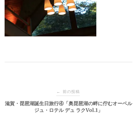
投
前の投稿
←
稿
滋賀・琵琶湖誕生日旅行④「奥琵琶湖の畔に佇むオーベル
ジュ・ロテル デュ ラクVol.1」
ナ