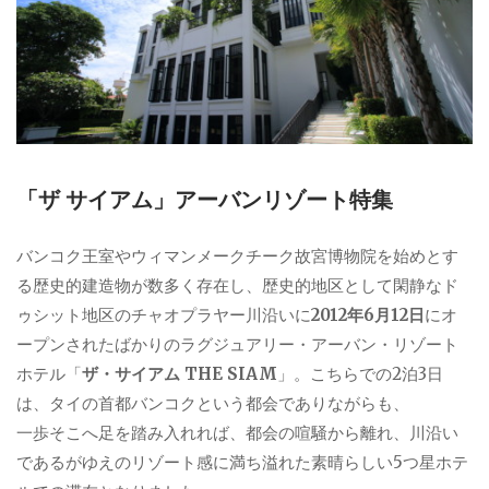
「ザ サイアム」アーバンリゾート特集
バンコク王室やウィマンメークチーク故宮博物院を始めとす
る歴史的建造物が数多く存在し、歴史的地区として閑静なド
ゥシット地区のチャオプラヤー川沿いに
2012年6月12日
にオ
ープンされたばかりのラグジュアリー・アーバン・リゾート
ホテル「
ザ・サイアム THE SIAM
」。こちらでの2泊3日
は、タイの首都バンコクという都会でありながらも、
一歩そこへ足を踏み入れれば、都会の喧騒から離れ、川沿い
であるがゆえのリゾート感に満ち溢れた素晴らしい5つ星ホテ