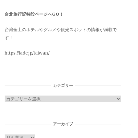
台北旅行記特設ページへGO！
台湾全土のホテルやグルメや観光スポットの情報が満載で
す！
https://lade.jp/taiwan/
カテゴリー
カ
テ
ゴ
リ
アーカイブ
ー
ア