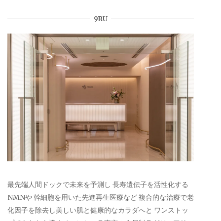
9RU
最先端人間ドックで未来を予測し 長寿遺伝子を活性化する
NMNや 幹細胞を用いた先進再生医療など 複合的な治療で老
化因子を除去し美しい肌と健康的なカラダへと ワンストッ