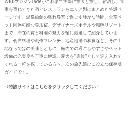
WEBマガジンladeがこれまで実際に愛犬と旅し、宿泊し、食
事を重ねてきた宿とレストランをエリア別にまとめた特設ペ
ージです。温泉旅館の離れ客室で過ごす静かな時間、全室ペ
ット同伴可能な専用宿、デザイナーズホテルや湖畔リゾート
まで、滞在の質と料理の魅力を軸に厳選して紹介していま
す。会席料理や創作フレンチ、地産地消の和食など、その土
地ならではの美味とともに、館内での過ごしやすさやペット
設備の充実度も丁寧に解説。愛犬を“家族”として迎え入れて
くれる一軒を探している方へ、次の旅先選びに役立つ保存版
ガイドです。
⇒特設サイトはこちらをクリックしてください！