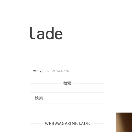
コ
ン
テ
ン
ホ
ツ
ー
へ
ム
ス
キ
ッ
ホーム
»
2E1A4994
プ
検索
WEB MAGAZINE LADE