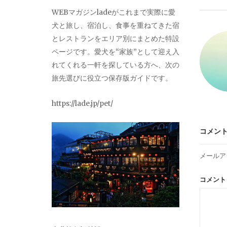
ビ
WEBマガジンladeがこれまで実際に愛
犬と旅し、宿泊し、食事を重ねてきた宿
ゲ
とレストランをエリア別にまとめた特設
ページです。愛犬を“家族”として迎え入
ー
れてくれる一軒を探している方へ、次の
旅先選びに役立つ保存版ガイドです。
シ
https://lade.jp/pet/
ョ
コメン
ン
メールア
コメン