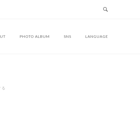
UT
PHOTO ALBUM
SNS
LANGUAGE
する
4