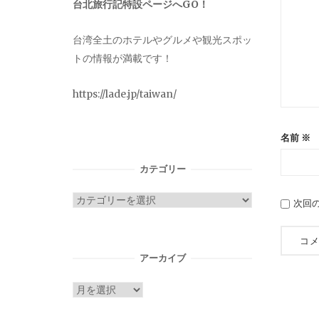
台北旅行記特設ページへGO！
台湾全土のホテルやグルメや観光スポッ
トの情報が満載です！
https://lade.jp/taiwan/
名前
※
カテゴリー
カ
次回
テ
ゴ
リ
アーカイブ
ー
ア
ー