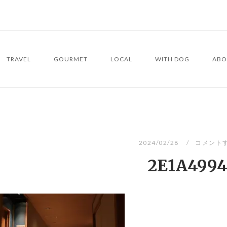
TRAVEL
GOURMET
LOCAL
WITH DOG
ABO
2024/02/28
コメント
2E1A499