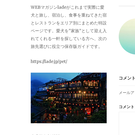
ビ
WEBマガジンladeがこれまで実際に愛
犬と旅し、宿泊し、食事を重ねてきた宿
ゲ
とレストランをエリア別にまとめた特設
ページです。愛犬を“家族”として迎え入
ー
れてくれる一軒を探している方へ、次の
旅先選びに役立つ保存版ガイドです。
シ
https://lade.jp/pet/
ョ
コメン
ン
メールア
コメン