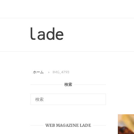
コ
ン
テ
ン
ホ
ツ
ー
へ
ム
ス
キ
ッ
ホーム
»
IMG_4793
プ
検索
WEB MAGAZINE LADE