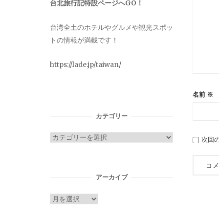
台北旅行記特設ページへGO！
台湾全土のホテルやグルメや観光スポッ
トの情報が満載です！
https://lade.jp/taiwan/
名前
※
カテゴリー
カ
次回
テ
ゴ
リ
アーカイブ
ー
ア
ー