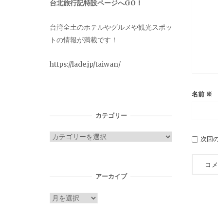
台北旅行記特設ページへGO！
台湾全土のホテルやグルメや観光スポッ
トの情報が満載です！
https://lade.jp/taiwan/
名前
※
カテゴリー
カ
次回
テ
ゴ
リ
アーカイブ
ー
ア
ー