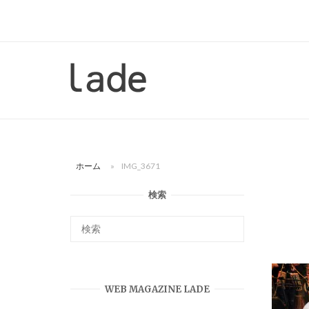
コ
ン
テ
ン
ホ
ツ
ー
へ
ム
ス
キ
ッ
ホーム
»
IMG_3671
プ
検索
WEB MAGAZINE LADE