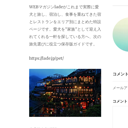
ビ
WEBマガジンladeがこれまで実際に愛
犬と旅し、宿泊し、食事を重ねてきた宿
ゲ
とレストランをエリア別にまとめた特設
ページです。愛犬を“家族”として迎え入
ー
れてくれる一軒を探している方へ、次の
旅先選びに役立つ保存版ガイドです。
シ
https://lade.jp/pet/
ョ
コメン
ン
メールア
コメン