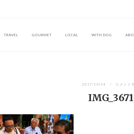
TRAVEL
GOURMET
LOCAL
WITH DOG
ABO
2017/10/24
コメント
IMG_3671