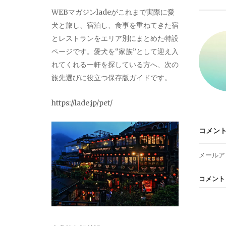
ビ
WEBマガジンladeがこれまで実際に愛
犬と旅し、宿泊し、食事を重ねてきた宿
ゲ
とレストランをエリア別にまとめた特設
ページです。愛犬を“家族”として迎え入
ー
れてくれる一軒を探している方へ、次の
旅先選びに役立つ保存版ガイドです。
シ
https://lade.jp/pet/
ョ
コメン
ン
メールア
コメン