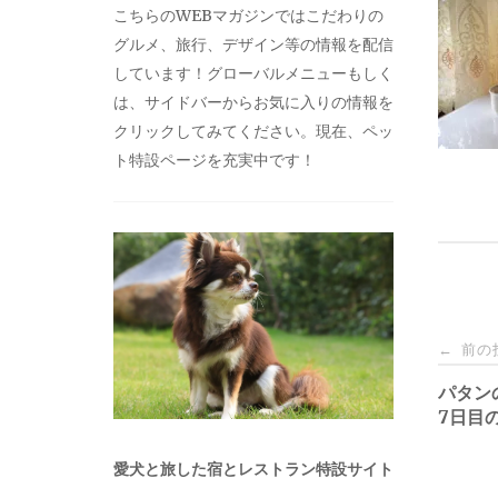
こちらのWEBマガジンではこだわりの
グルメ、旅行、デザイン等の情報を配信
しています！グローバルメニューもしく
は、サイドバーからお気に入りの情報を
クリックしてみてください。現在、ペッ
ト特設ページを充実中です！
投
前の
←
稿
パタン
7日目
ナ
愛犬と旅した宿とレストラン特設サイト