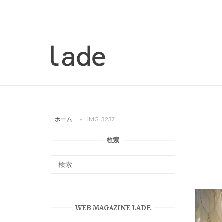
コ
ン
テ
ン
ホ
ツ
ー
へ
ム
ス
キ
ッ
ホーム
»
IMG_3237
プ
検索
WEB MAGAZINE LADE