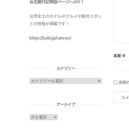
台北旅行記特設ページへGO！
台湾全土のホテルやグルメや観光スポッ
トの情報が満載です！
https://lade.jp/taiwan/
名前
※
カテゴリー
カ
次回
テ
ゴ
リ
アーカイブ
ー
ア
ー