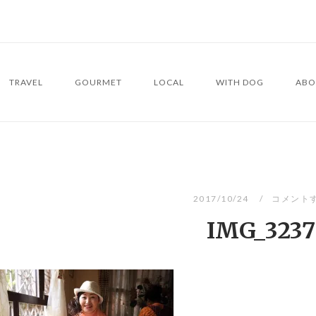
TRAVEL
GOURMET
LOCAL
WITH DOG
ABO
2017/10/24
コメント
IMG_3237