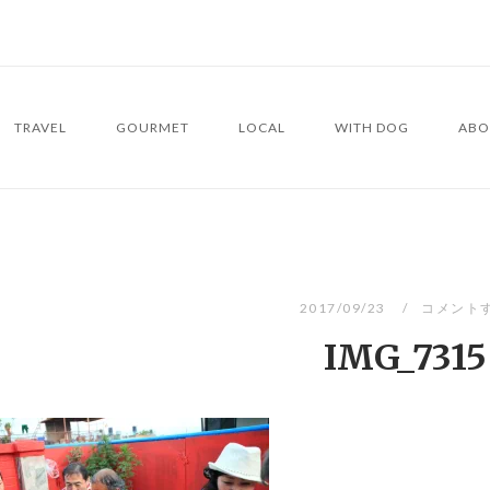
TRAVEL
GOURMET
LOCAL
WITH DOG
ABO
2017/09/23
コメント
IMG_7315