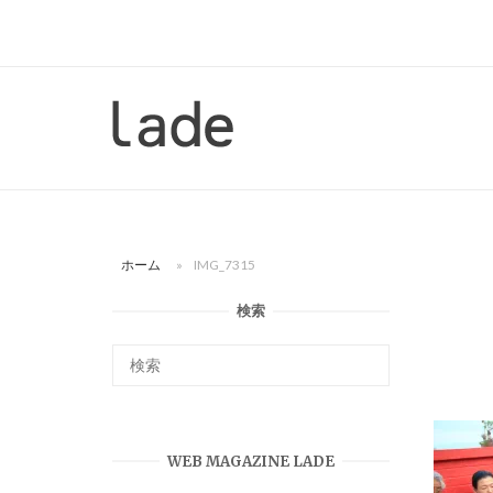
コ
ン
テ
ン
ホ
ツ
ー
へ
ム
ス
キ
ッ
ホーム
»
IMG_7315
プ
検索
WEB MAGAZINE LADE