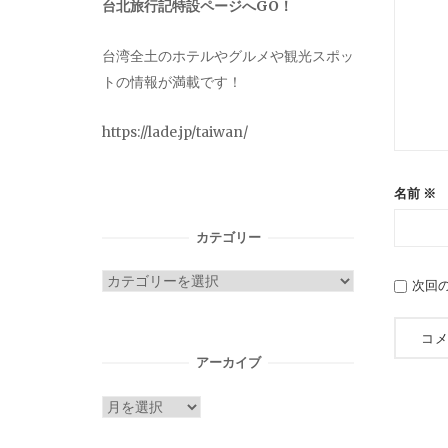
台北旅行記特設ページへGO！
台湾全土のホテルやグルメや観光スポッ
トの情報が満載です！
https://lade.jp/taiwan/
名前
※
カテゴリー
カ
次回
テ
ゴ
リ
アーカイブ
ー
ア
ー