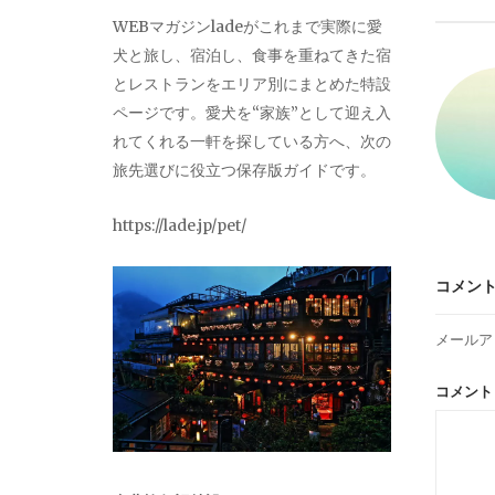
ビ
WEBマガジンladeがこれまで実際に愛
犬と旅し、宿泊し、食事を重ねてきた宿
ゲ
とレストランをエリア別にまとめた特設
ページです。愛犬を“家族”として迎え入
ー
れてくれる一軒を探している方へ、次の
旅先選びに役立つ保存版ガイドです。
シ
https://lade.jp/pet/
ョ
コメン
ン
メールア
コメン