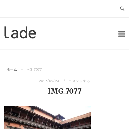
コ
ン
テ
ン
ホ
ツ
ー
へ
ム
ス
キ
ッ
ホーム
»
IMG_7077
プ
2017/09/23
コメントする
IMG_7077