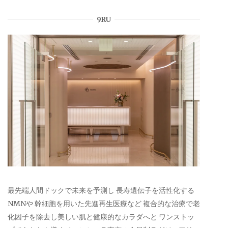
9RU
最先端人間ドックで未来を予測し 長寿遺伝子を活性化する
NMNや 幹細胞を用いた先進再生医療など 複合的な治療で老
化因子を除去し美しい肌と健康的なカラダへと ワンストッ