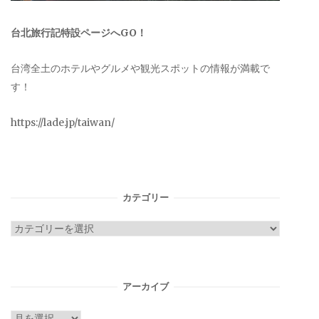
台北旅行記特設ページへGO！
台湾全土のホテルやグルメや観光スポットの情報が満載で
す！
https://lade.jp/taiwan/
カテゴリー
カ
テ
ゴ
リ
アーカイブ
ー
ア