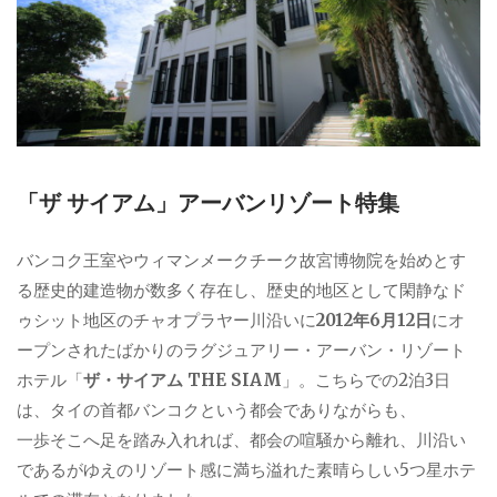
「ザ サイアム」アーバンリゾート特集
バンコク王室やウィマンメークチーク故宮博物院を始めとす
る歴史的建造物が数多く存在し、歴史的地区として閑静なド
ゥシット地区のチャオプラヤー川沿いに
2012年6月12日
にオ
ープンされたばかりのラグジュアリー・アーバン・リゾート
ホテル「
ザ・サイアム THE SIAM
」。こちらでの2泊3日
は、タイの首都バンコクという都会でありながらも、
一歩そこへ足を踏み入れれば、都会の喧騒から離れ、川沿い
であるがゆえのリゾート感に満ち溢れた素晴らしい5つ星ホテ