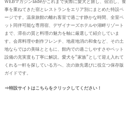
WEBマガジンladeがこれまで実際に愛犬と旅し、宿泊し、食
事を重ねてきた宿とレストランをエリア別にまとめた特設ペ
ージです。温泉旅館の離れ客室で過ごす静かな時間、全室ペ
ット同伴可能な専用宿、デザイナーズホテルや湖畔リゾート
まで、滞在の質と料理の魅力を軸に厳選して紹介していま
す。会席料理や創作フレンチ、地産地消の和食など、その土
地ならではの美味とともに、館内での過ごしやすさやペット
設備の充実度も丁寧に解説。愛犬を“家族”として迎え入れて
くれる一軒を探している方へ、次の旅先選びに役立つ保存版
ガイドです。
⇒特設サイトはこちらをクリックしてください！