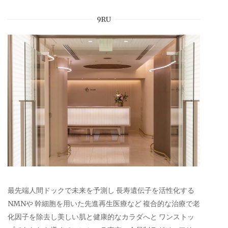
9RU
最先端人間ドックで未来を予測し 長寿遺伝子を活性化する
NMNや 幹細胞を用いた先進再生医療など 複合的な治療で老
化因子を除去し美しい肌と健康的なカラダへと ワンストッ