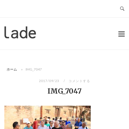
コ
ン
テ
ン
ホ
ツ
ー
へ
ム
ス
キ
ッ
ホーム
»
IMG_7047
プ
2017/09/23
コメントする
IMG_7047