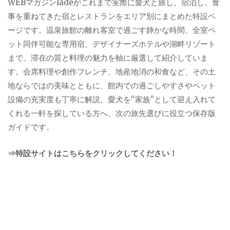
WEBマガジンladeがこれまで実際に愛犬と旅し、宿泊し、食
事を重ねてきた宿とレストランをエリア別にまとめた特設ペ
ージです。温泉旅館の離れ客室で過ごす静かな時間、全室ペ
ット同伴可能な専用宿、デザイナーズホテルや湖畔リゾート
まで、滞在の質と料理の魅力を軸に厳選して紹介していま
す。会席料理や創作フレンチ、地産地消の和食など、その土
地ならではの美味とともに、館内での過ごしやすさやペット
設備の充実度も丁寧に解説。愛犬を“家族”として迎え入れて
くれる一軒を探している方へ、次の旅先選びに役立つ保存版
ガイドです。
⇒特設サイトはこちらをクリックしてください！