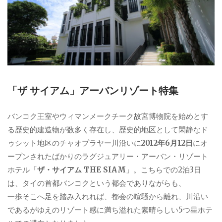
「ザ サイアム」アーバンリゾート特集
バンコク王室やウィマンメークチーク故宮博物院を始めとす
る歴史的建造物が数多く存在し、歴史的地区として閑静なド
ゥシット地区のチャオプラヤー川沿いに
2012年6月12日
にオ
ープンされたばかりのラグジュアリー・アーバン・リゾート
ホテル「
ザ・サイアム THE SIAM
」。こちらでの2泊3日
は、タイの首都バンコクという都会でありながらも、
一歩そこへ足を踏み入れれば、都会の喧騒から離れ、川沿い
であるがゆえのリゾート感に満ち溢れた素晴らしい5つ星ホテ