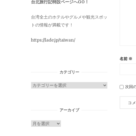
台北旅行記特設ページへGO！
台湾全土のホテルやグルメや観光スポッ
トの情報が満載です！
https://lade.jp/taiwan/
名前
※
カテゴリー
カ
次回
テ
ゴ
リ
アーカイブ
ー
ア
ー