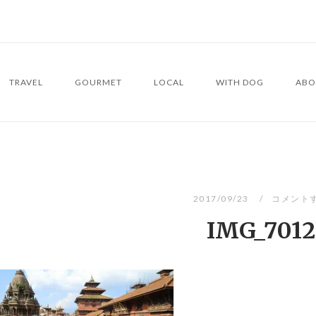
TRAVEL
GOURMET
LOCAL
WITH DOG
ABO
2017/09/23
コメント
IMG_7012