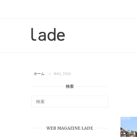
コ
ン
テ
ン
ホ
ツ
ー
へ
ム
ス
キ
ッ
ホーム
»
IMG_7012
プ
検索
WEB MAGAZINE LADE