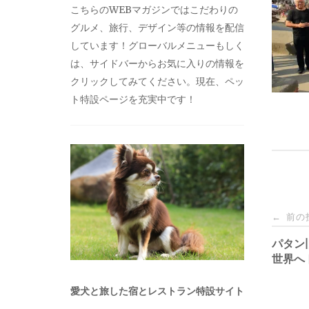
こちらのWEBマガジンではこだわりの
グルメ、旅行、デザイン等の情報を配信
しています！グローバルメニューもしく
は、サイドバーからお気に入りの情報を
クリックしてみてください。現在、ペッ
ト特設ページを充実中です！
投
前の
←
稿
パタン
世界へ
ナ
愛犬と旅した宿とレストラン特設サイト