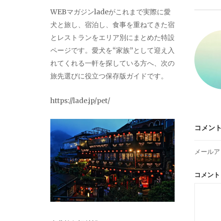
ビ
WEBマガジンladeがこれまで実際に愛
犬と旅し、宿泊し、食事を重ねてきた宿
ゲ
とレストランをエリア別にまとめた特設
ページです。愛犬を“家族”として迎え入
ー
れてくれる一軒を探している方へ、次の
旅先選びに役立つ保存版ガイドです。
シ
https://lade.jp/pet/
ョ
コメン
ン
メールア
コメン