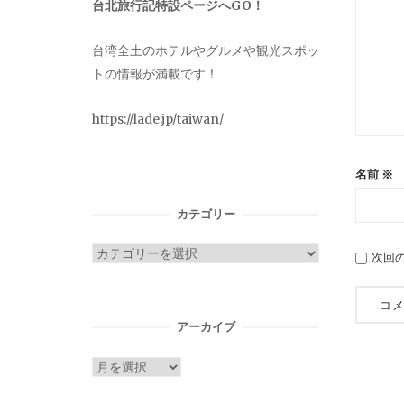
台北旅行記特設ページへGO！
台湾全土のホテルやグルメや観光スポッ
トの情報が満載です！
https://lade.jp/taiwan/
名前
※
カテゴリー
カ
次回
テ
ゴ
リ
アーカイブ
ー
ア
ー