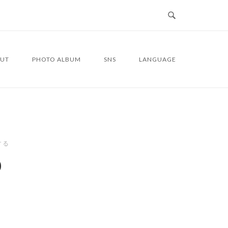
UT
PHOTO ALBUM
SNS
LANGUAGE
する
0