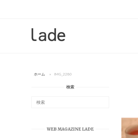
コ
ン
テ
ン
ホ
ツ
ー
へ
ム
ス
キ
ッ
ホーム
»
IMG_2280
プ
検索
WEB MAGAZINE LADE