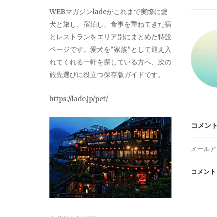
ビ
WEBマガジンladeがこれまで実際に愛
犬と旅し、宿泊し、食事を重ねてきた宿
ゲ
とレストランをエリア別にまとめた特設
ページです。愛犬を“家族”として迎え入
ー
れてくれる一軒を探している方へ、次の
旅先選びに役立つ保存版ガイドです。
シ
https://lade.jp/pet/
ョ
コメン
ン
メールア
コメン