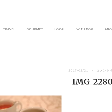
TRAVEL
GOURMET
LOCAL
WITH DOG
ABO
2017/02/21
コメント
IMG_228