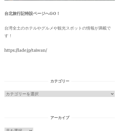
台北旅行記特設ページへGO！
台湾全土のホテルやグルメや観光スポットの情報が満載で
す！
https://lade.jp/taiwan/
カテゴリー
カ
テ
ゴ
リ
アーカイブ
ー
ア