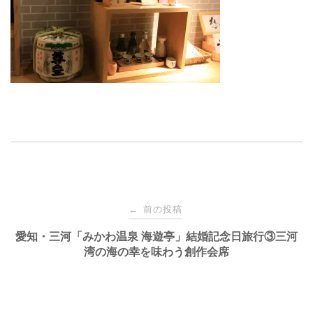
投
前の投稿
←
稿
愛知・三河「みかわ温泉 海遊亭」結婚記念日旅行③三河
湾の海の幸を味わう創作会席
ナ