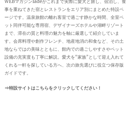
WEBマガジンladeがこれまで実際に愛犬と旅し、宿泊し、食
事を重ねてきた宿とレストランをエリア別にまとめた特設ペ
ージです。温泉旅館の離れ客室で過ごす静かな時間、全室ペ
ット同伴可能な専用宿、デザイナーズホテルや湖畔リゾート
まで、滞在の質と料理の魅力を軸に厳選して紹介していま
す。会席料理や創作フレンチ、地産地消の和食など、その土
地ならではの美味とともに、館内での過ごしやすさやペット
設備の充実度も丁寧に解説。愛犬を“家族”として迎え入れて
くれる一軒を探している方へ、次の旅先選びに役立つ保存版
ガイドです。
⇒特設サイトはこちらをクリックしてください！