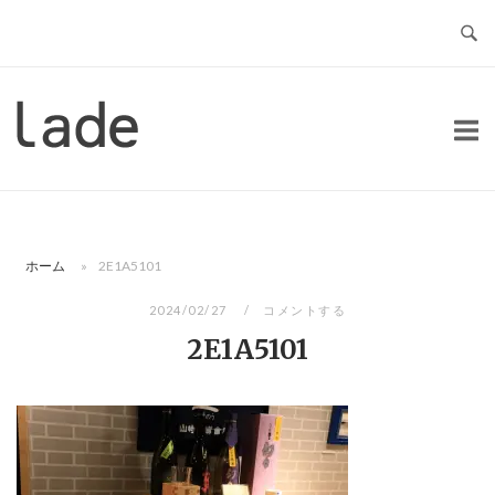
コ
ン
テ
ン
ホ
ツ
ー
へ
ム
ス
キ
ッ
ホーム
»
2E1A5101
プ
2024/02/27
コメントする
2E1A5101