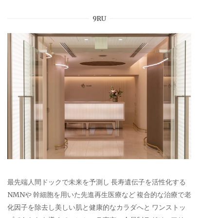
9RU
最先端人間ドックで未来を予測し 長寿遺伝子を活性化する
NMNや 幹細胞を用いた先進再生医療など 複合的な治療で老
化因子を除去し美しい肌と健康的なカラダへと ワンストッ