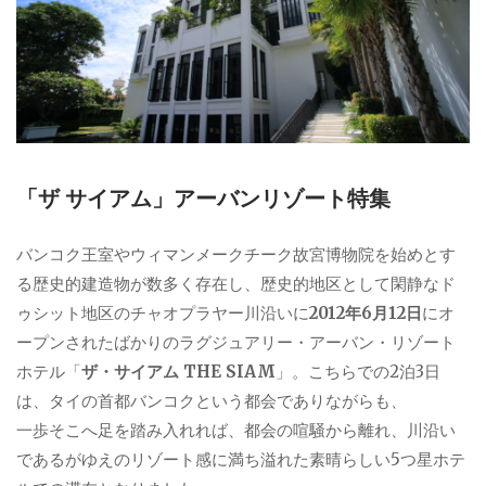
「ザ サイアム」アーバンリゾート特集
バンコク王室やウィマンメークチーク故宮博物院を始めとす
る歴史的建造物が数多く存在し、歴史的地区として閑静なド
ゥシット地区のチャオプラヤー川沿いに
2012年6月12日
にオ
ープンされたばかりのラグジュアリー・アーバン・リゾート
ホテル「
ザ・サイアム THE SIAM
」。こちらでの2泊3日
は、タイの首都バンコクという都会でありながらも、
一歩そこへ足を踏み入れれば、都会の喧騒から離れ、川沿い
であるがゆえのリゾート感に満ち溢れた素晴らしい5つ星ホテ