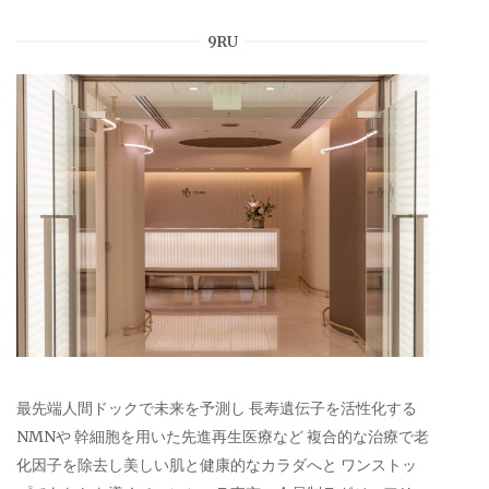
9RU
最先端人間ドックで未来を予測し 長寿遺伝子を活性化する
NMNや 幹細胞を用いた先進再生医療など 複合的な治療で老
化因子を除去し美しい肌と健康的なカラダへと ワンストッ