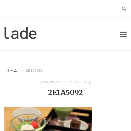
コ
ン
テ
ン
ホ
ツ
ー
へ
ム
ス
キ
ッ
ホーム
»
2E1A5092
プ
2024/02/27
コメントする
2E1A5092