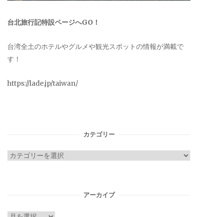
台北旅行記特設ページへGO！
台湾全土のホテルやグルメや観光スポットの情報が満載で
す！
https://lade.jp/taiwan/
カテゴリー
カ
テ
ゴ
リ
アーカイブ
ー
ア