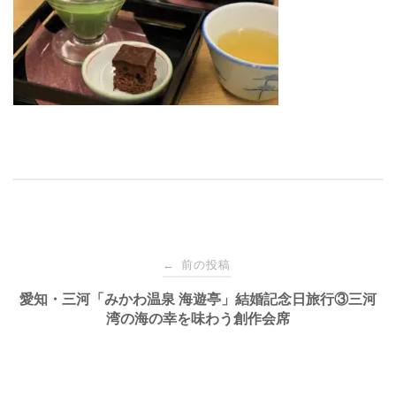
投
前の投稿
←
稿
愛知・三河「みかわ温泉 海遊亭」結婚記念日旅行③三河
湾の海の幸を味わう創作会席
ナ