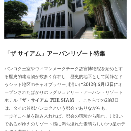
「ザ サイアム」アーバンリゾート特集
バンコク王室やウィマンメークチーク故宮博物院を始めとす
る歴史的建造物が数多く存在し、歴史的地区として閑静なド
ゥシット地区のチャオプラヤー川沿いに
2012年6月12日
にオ
ープンされたばかりのラグジュアリー・アーバン・リゾート
ホテル「
ザ・サイアム THE SIAM
」。こちらでの2泊3日
は、タイの首都バンコクという都会でありながらも、
一歩そこへ足を踏み入れれば、都会の喧騒から離れ、川沿い
であるがゆえのリゾート感に満ち溢れた素晴らしい5つ星ホテ