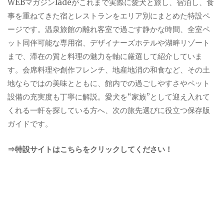
WEBマガジンladeがこれまで実際に愛犬と旅し、宿泊し、食
事を重ねてきた宿とレストランをエリア別にまとめた特設ペ
ージです。温泉旅館の離れ客室で過ごす静かな時間、全室ペ
ット同伴可能な専用宿、デザイナーズホテルや湖畔リゾート
まで、滞在の質と料理の魅力を軸に厳選して紹介していま
す。会席料理や創作フレンチ、地産地消の和食など、その土
地ならではの美味とともに、館内での過ごしやすさやペット
設備の充実度も丁寧に解説。愛犬を“家族”として迎え入れて
くれる一軒を探している方へ、次の旅先選びに役立つ保存版
ガイドです。
⇒特設サイトはこちらをクリックしてください！