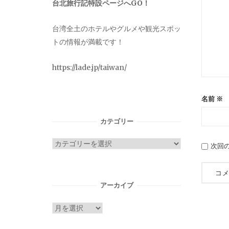
台北旅行記特設ページへGO！
台湾全土のホテルやグルメや観光スポッ
トの情報が満載です！
https://lade.jp/taiwan/
名前
※
カテゴリー
カ
次回
テ
ゴ
リ
アーカイブ
ー
ア
ー