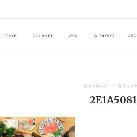
TRAVEL
GOURMET
LOCAL
WITH DOG
ABO
2024/02/27
コメント
2E1A5081