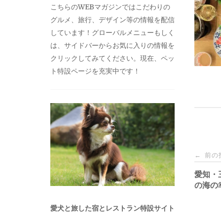
こちらのWEBマガジンではこだわりの
グルメ、旅行、デザイン等の情報を配信
しています！グローバルメニューもしく
は、サイドバーからお気に入りの情報を
クリックしてみてください。現在、ペッ
ト特設ページを充実中です！
投
前の
←
稿
愛知・
の海の
ナ
愛犬と旅した宿とレストラン特設サイト