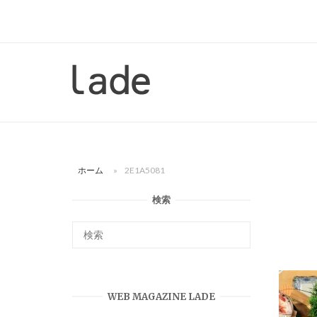
コ
ン
テ
ン
ホ
ツ
ー
へ
ム
ス
キ
ッ
ホーム
»
2E1A5081
プ
検索
WEB MAGAZINE LADE