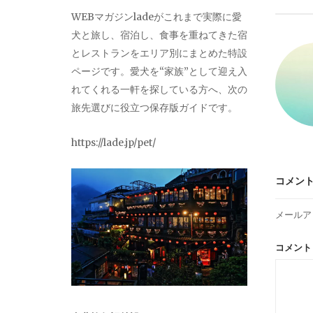
ビ
WEBマガジンladeがこれまで実際に愛
犬と旅し、宿泊し、食事を重ねてきた宿
ゲ
とレストランをエリア別にまとめた特設
ページです。愛犬を“家族”として迎え入
ー
れてくれる一軒を探している方へ、次の
旅先選びに役立つ保存版ガイドです。
シ
https://lade.jp/pet/
ョ
コメン
ン
メールア
コメン