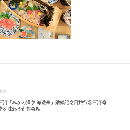
投稿
三河「みかわ温泉 海遊亭」結婚記念日旅行③三河湾
幸を味わう創作会席