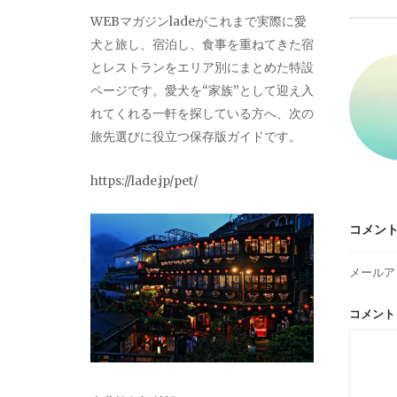
ビ
WEBマガジンladeがこれまで実際に愛
犬と旅し、宿泊し、食事を重ねてきた宿
ゲ
とレストランをエリア別にまとめた特設
ページです。愛犬を“家族”として迎え入
ー
れてくれる一軒を探している方へ、次の
旅先選びに役立つ保存版ガイドです。
シ
https://lade.jp/pet/
ョ
コメン
ン
メールア
コメン