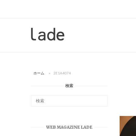
コ
ン
テ
ン
ホ
ツ
ー
へ
ム
ス
キ
ッ
ホーム
»
2E1A4074
プ
検索
WEB MAGAZINE LADE