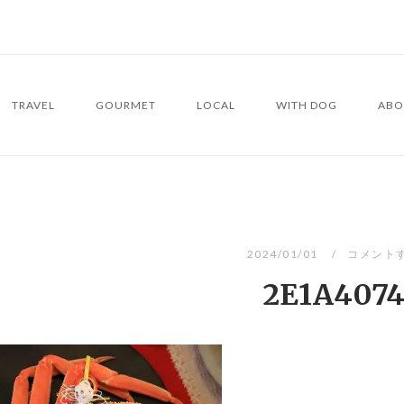
TRAVEL
GOURMET
LOCAL
WITH DOG
ABO
2024/01/01
コメント
2E1A407