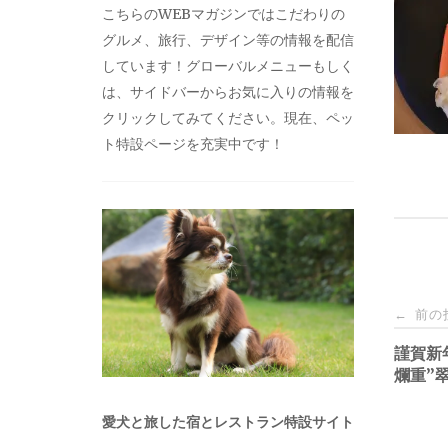
こちらのWEBマガジンではこだわりの
グルメ、旅行、デザイン等の情報を配信
しています！グローバルメニューもしく
は、サイドバーからお気に入りの情報を
クリックしてみてください。現在、ペッ
ト特設ページを充実中です！
投
前の
←
稿
謹賀新
爛重”
ナ
愛犬と旅した宿とレストラン特設サイト