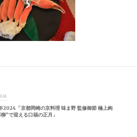
投稿
年2024「京都岡崎の京料理 味ま野 監修御節 極上絢
翠柳”で迎える口福の正月」