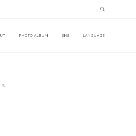
UT
PHOTO ALBUM
SNS
LANGUAGE
する
4