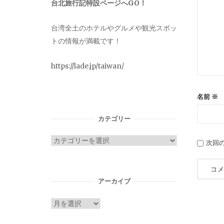
台北旅行記特設ページへGO！
台湾全土のホテルやグルメや観光スポッ
トの情報が満載です！
https://lade.jp/taiwan/
名前
※
カテゴリー
カ
次回
テ
ゴ
リ
アーカイブ
ー
ア
ー