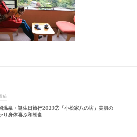
投稿
岡温泉・誕生日旅行2023⑦「小松家八の坊」美肌の
かり身体喜ぶ和朝食