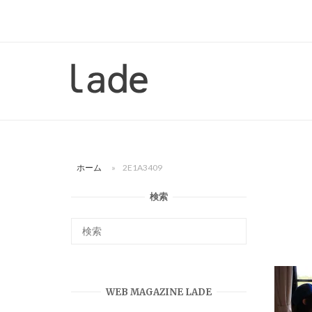
コ
ン
テ
ン
ホ
ツ
ー
へ
ム
ス
キ
ッ
ホーム
»
2E1A3409
プ
検索
WEB MAGAZINE LADE