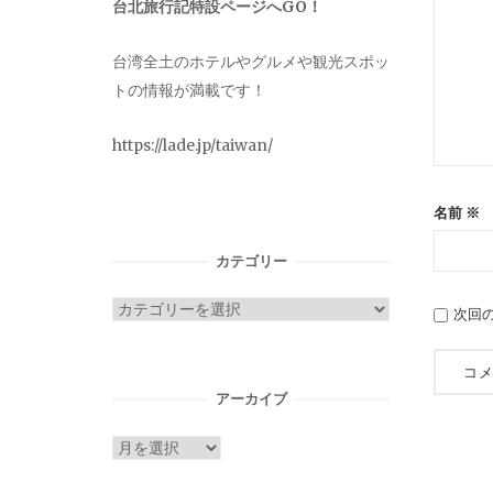
台北旅行記特設ページへGO！
台湾全土のホテルやグルメや観光スポッ
トの情報が満載です！
https://lade.jp/taiwan/
名前
※
カテゴリー
カ
次回
テ
ゴ
リ
アーカイブ
ー
ア
ー