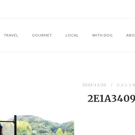
TRAVEL
GOURMET
LOCAL
WITH DOG
ABO
2023/11/20
コメント
2E1A340