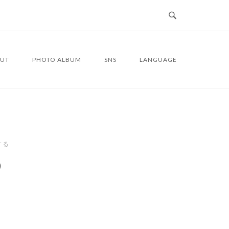
UT
PHOTO ALBUM
SNS
LANGUAGE
する
9