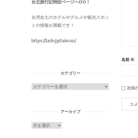
台北旅行記特設ページへGO！
台湾全土のホテルやグルメや観光スポッ
トの情報が満載です！
https://lade.jp/taiwan/
名前
※
カテゴリー
カ
次回
テ
ゴ
リ
アーカイブ
ー
ア
ー