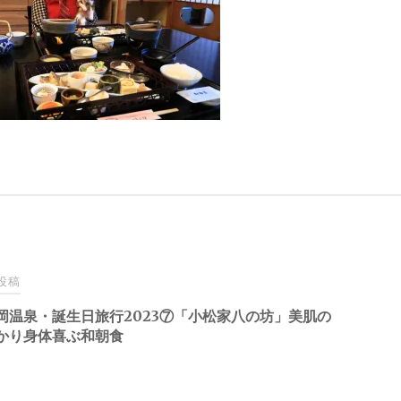
投稿
岡温泉・誕生日旅行2023⑦「小松家八の坊」美肌の
かり身体喜ぶ和朝食