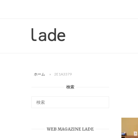
コ
ン
テ
ン
ホ
ツ
ー
へ
ム
ス
キ
ッ
ホーム
»
2E1A3379
プ
検索
WEB MAGAZINE LADE