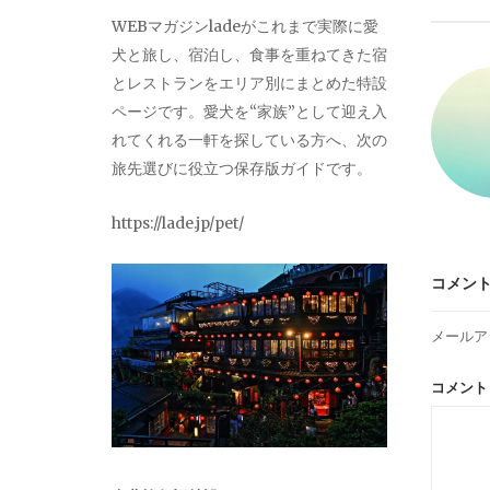
ビ
WEBマガジンladeがこれまで実際に愛
犬と旅し、宿泊し、食事を重ねてきた宿
ゲ
とレストランをエリア別にまとめた特設
ページです。愛犬を“家族”として迎え入
ー
れてくれる一軒を探している方へ、次の
旅先選びに役立つ保存版ガイドです。
シ
https://lade.jp/pet/
ョ
コメン
ン
メールア
コメン