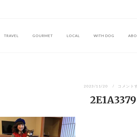
TRAVEL
GOURMET
LOCAL
WITH DOG
ABO
2023/11/20
コメント
2E1A3379