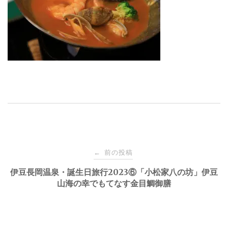
投
前の投稿
←
稿
伊豆長岡温泉・誕生日旅行2023⑥「小松家八の坊」伊豆
山海の幸でもてなす金目鯛御膳
ナ