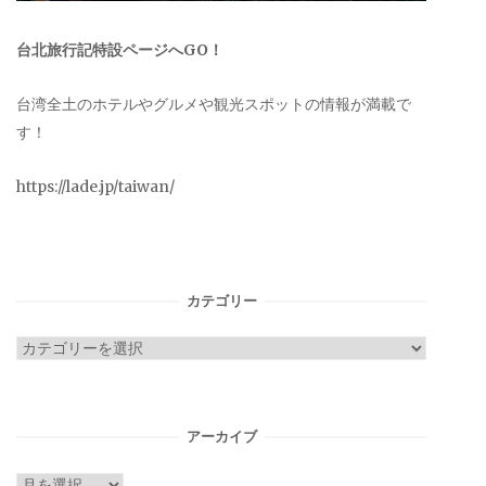
台北旅行記特設ページへGO！
台湾全土のホテルやグルメや観光スポットの情報が満載で
す！
https://lade.jp/taiwan/
カテゴリー
カ
テ
ゴ
リ
アーカイブ
ー
ア