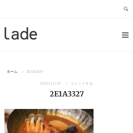
コ
ン
テ
ン
ホ
ツ
ー
へ
ム
ス
キ
ッ
ホーム
»
2E1A3327
プ
2023/11/19
コメントする
2E1A3327