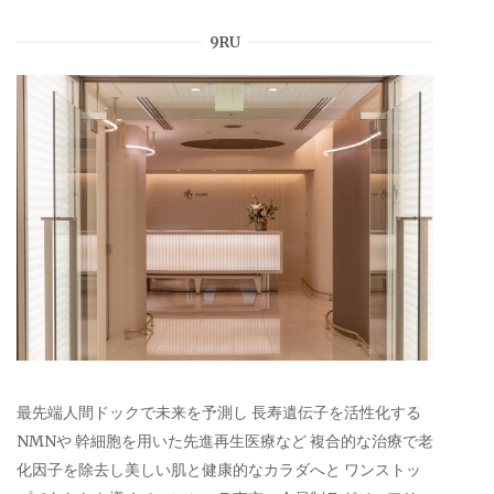
9RU
最先端人間ドックで未来を予測し 長寿遺伝子を活性化する
NMNや 幹細胞を用いた先進再生医療など 複合的な治療で老
化因子を除去し美しい肌と健康的なカラダへと ワンストッ