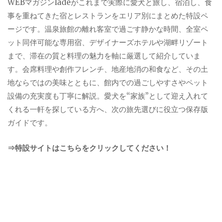
WEBマガジンladeがこれまで実際に愛犬と旅し、宿泊し、食
事を重ねてきた宿とレストランをエリア別にまとめた特設ペ
ージです。温泉旅館の離れ客室で過ごす静かな時間、全室ペ
ット同伴可能な専用宿、デザイナーズホテルや湖畔リゾート
まで、滞在の質と料理の魅力を軸に厳選して紹介していま
す。会席料理や創作フレンチ、地産地消の和食など、その土
地ならではの美味とともに、館内での過ごしやすさやペット
設備の充実度も丁寧に解説。愛犬を“家族”として迎え入れて
くれる一軒を探している方へ、次の旅先選びに役立つ保存版
ガイドです。
⇒特設サイトはこちらをクリックしてください！