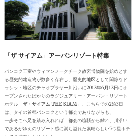
「ザ サイアム」アーバンリゾート特集
バンコク王室やウィマンメークチーク故宮博物院を始めとす
る歴史的建造物が数多く存在し、歴史的地区として閑静なド
ゥシット地区のチャオプラヤー川沿いに
2012年6月12日
にオ
ープンされたばかりのラグジュアリー・アーバン・リゾート
ホテル「
ザ・サイアム THE SIAM
」。こちらでの2泊3日
は、タイの首都バンコクという都会でありながらも、
一歩そこへ足を踏み入れれば、都会の喧騒から離れ、川沿い
であるがゆえのリゾート感に満ち溢れた素晴らしい5つ星ホテ