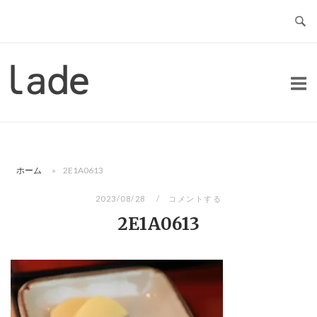
コ
ン
テ
ン
ホ
ツ
ー
へ
ム
ス
キ
ッ
ホーム
»
2E1A0613
プ
2023/08/28
コメントする
2E1A0613