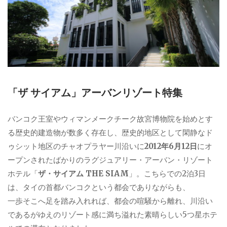
「ザ サイアム」アーバンリゾート特集
バンコク王室やウィマンメークチーク故宮博物院を始めとす
る歴史的建造物が数多く存在し、歴史的地区として閑静なド
ゥシット地区のチャオプラヤー川沿いに
2012年6月12日
にオ
ープンされたばかりのラグジュアリー・アーバン・リゾート
ホテル「
ザ・サイアム THE SIAM
」。こちらでの2泊3日
は、タイの首都バンコクという都会でありながらも、
一歩そこへ足を踏み入れれば、都会の喧騒から離れ、川沿い
であるがゆえのリゾート感に満ち溢れた素晴らしい5つ星ホテ