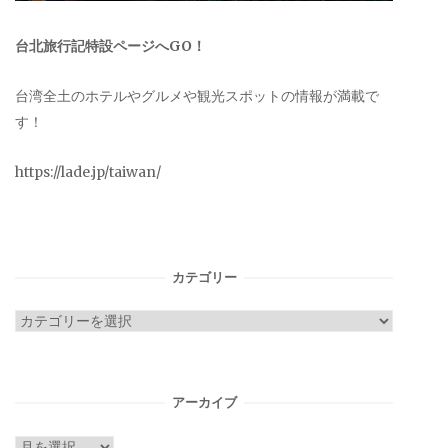
台北旅行記特設ページへGO！
台湾全土のホテルやグルメや観光スポットの情報が満載で
す！
https://lade.jp/taiwan/
カテゴリー
カ
テ
ゴ
リ
アーカイブ
ー
ア