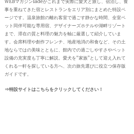
WEBマガジンladeがこれまで実際に愛犬と旅し、宿泊し、食
事を重ねてきた宿とレストランをエリア別にまとめた特設ペ
ージです。温泉旅館の離れ客室で過ごす静かな時間、全室ペ
ット同伴可能な専用宿、デザイナーズホテルや湖畔リゾート
まで、滞在の質と料理の魅力を軸に厳選して紹介していま
す。会席料理や創作フレンチ、地産地消の和食など、その土
地ならではの美味とともに、館内での過ごしやすさやペット
設備の充実度も丁寧に解説。愛犬を“家族”として迎え入れて
くれる一軒を探している方へ、次の旅先選びに役立つ保存版
ガイドです。
⇒特設サイトはこちらをクリックしてください！