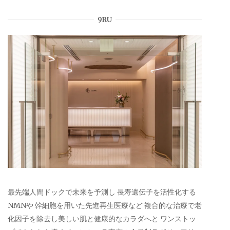
9RU
最先端人間ドックで未来を予測し 長寿遺伝子を活性化する
NMNや 幹細胞を用いた先進再生医療など 複合的な治療で老
化因子を除去し美しい肌と健康的なカラダへと ワンストッ