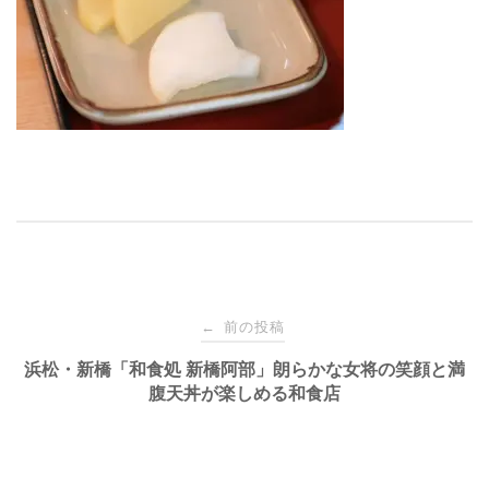
投
前の投稿
←
稿
浜松・新橋「和食処 新橋阿部」朗らかな女将の笑顔と満
腹天丼が楽しめる和食店
ナ