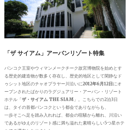
「ザ サイアム」アーバンリゾート特集
バンコク王室やウィマンメークチーク故宮博物院を始めとす
る歴史的建造物が数多く存在し、歴史的地区として閑静なド
ゥシット地区のチャオプラヤー川沿いに
2012年6月12日
にオ
ープンされたばかりのラグジュアリー・アーバン・リゾート
ホテル「
ザ・サイアム THE SIAM
」。こちらでの2泊3日
は、タイの首都バンコクという都会でありながらも、
一歩そこへ足を踏み入れれば、都会の喧騒から離れ、川沿い
であるがゆえのリゾート感に満ち溢れた素晴らしい5つ星ホテ