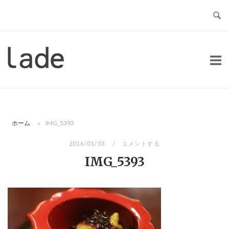
コ
ン
テ
ン
ホ
ツ
ー
へ
ム
ス
キ
ッ
ホーム
»
IMG_5393
プ
2016/01/03
コメントする
IMG_5393