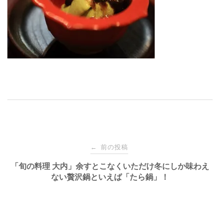
投
前の投稿
←
稿
「旬の料理 大内」余すとこなくいただけ冬にしか味わえ
ない贅沢鍋といえば「たら鍋」！
ナ