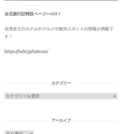
台北旅行記特設ページへGO！
台湾全土のホテルやグルメや観光スポットの情報が満載で
す！
https://lade.jp/taiwan/
カテゴリー
カ
テ
ゴ
リ
アーカイブ
ー
ア