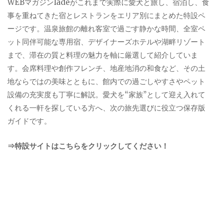
WEBマガジンladeがこれまで実際に愛犬と旅し、宿泊し、食
事を重ねてきた宿とレストランをエリア別にまとめた特設ペ
ージです。温泉旅館の離れ客室で過ごす静かな時間、全室ペ
ット同伴可能な専用宿、デザイナーズホテルや湖畔リゾート
まで、滞在の質と料理の魅力を軸に厳選して紹介していま
す。会席料理や創作フレンチ、地産地消の和食など、その土
地ならではの美味とともに、館内での過ごしやすさやペット
設備の充実度も丁寧に解説。愛犬を“家族”として迎え入れて
くれる一軒を探している方へ、次の旅先選びに役立つ保存版
ガイドです。
⇒特設サイトはこちらをクリックしてください！