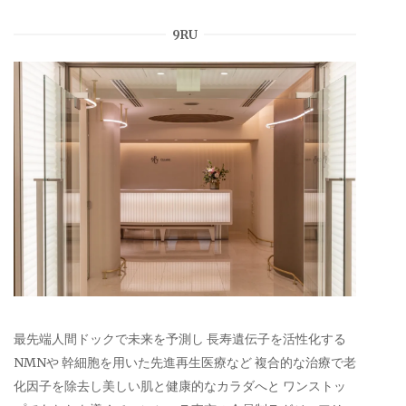
9RU
最先端人間ドックで未来を予測し 長寿遺伝子を活性化する
NMNや 幹細胞を用いた先進再生医療など 複合的な治療で老
化因子を除去し美しい肌と健康的なカラダへと ワンストッ