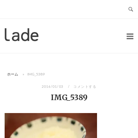
コ
ン
テ
ン
ホ
ツ
ー
へ
ム
ス
キ
ッ
ホーム
»
IMG_5389
プ
2016/01/03
コメントする
IMG_5389