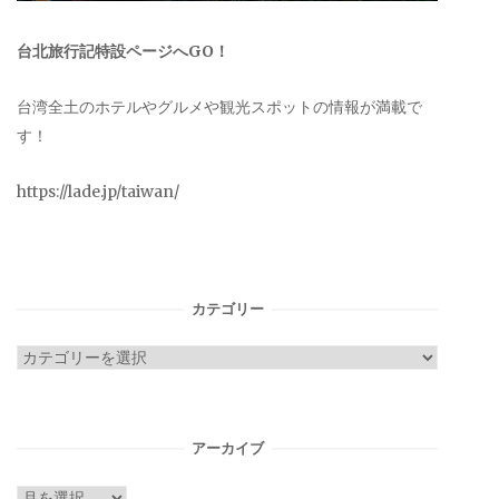
台北旅行記特設ページへGO！
台湾全土のホテルやグルメや観光スポットの情報が満載で
す！
https://lade.jp/taiwan/
カテゴリー
カ
テ
ゴ
リ
アーカイブ
ー
ア