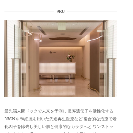
9RU
最先端人間ドックで未来を予測し 長寿遺伝子を活性化する
NMNや 幹細胞を用いた先進再生医療など 複合的な治療で老
化因子を除去し美しい肌と健康的なカラダへと ワンストッ