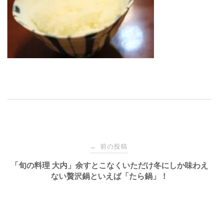
投
前の投稿
←
稿
「旬の料理 大内」余すとこなくいただけ冬にしか味わえ
ない贅沢鍋といえば「たら鍋」！
ナ