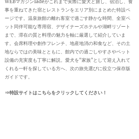
WEBマガジンladeがこれまで実際に愛犬と旅し、宿泊し、食
事を重ねてきた宿とレストランをエリア別にまとめた特設ペ
ージです。温泉旅館の離れ客室で過ごす静かな時間、全室ペ
ット同伴可能な専用宿、デザイナーズホテルや湖畔リゾート
まで、滞在の質と料理の魅力を軸に厳選して紹介していま
す。会席料理や創作フレンチ、地産地消の和食など、その土
地ならではの美味とともに、館内での過ごしやすさやペット
設備の充実度も丁寧に解説。愛犬を“家族”として迎え入れて
くれる一軒を探している方へ、次の旅先選びに役立つ保存版
ガイドです。
⇒特設サイトはこちらをクリックしてください！