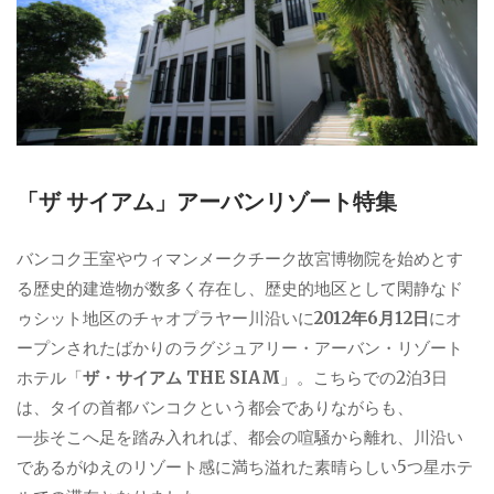
「ザ サイアム」アーバンリゾート特集
バンコク王室やウィマンメークチーク故宮博物院を始めとす
る歴史的建造物が数多く存在し、歴史的地区として閑静なド
ゥシット地区のチャオプラヤー川沿いに
2012年6月12日
にオ
ープンされたばかりのラグジュアリー・アーバン・リゾート
ホテル「
ザ・サイアム THE SIAM
」。こちらでの2泊3日
は、タイの首都バンコクという都会でありながらも、
一歩そこへ足を踏み入れれば、都会の喧騒から離れ、川沿い
であるがゆえのリゾート感に満ち溢れた素晴らしい5つ星ホテ